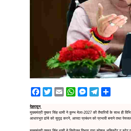
F
T
E
W
M
T
S
a
w
m
h
e
el
h
देहरादून
c
itt
ai
at
s
e
ar
मुख्यमंत्री पुष्कर सिंह धामी ने कुम्भ मेला-2027 की तैयारियों के साथ ही
e
er
l
s
s
gr
e
आधारभूत ढांचे को सुदृढ़ करने, आपदा प्रबंधन को प्रभावी बनाने तथा पेयजल एव
b
A
e
a
मुुख्यमंत्री पुष्कर सिंह धामी ने नियोजन विभाग द्वारा स्पेशल असिस्टेंट टू स्ट