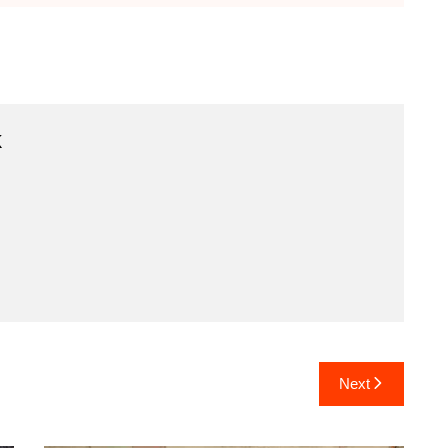
k
Next