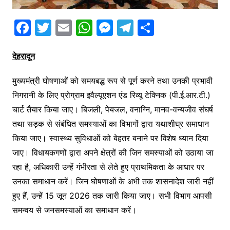
F
T
E
W
M
T
S
a
w
m
h
e
el
h
c
itt
ai
at
s
e
ar
देहरादून
e
er
l
s
s
gr
e
मुख्यमंत्री घोषणाओं को समयबद्ध रूप से पूर्ण करने तथा उनकी प्रभावी
b
A
e
a
निगरानी के लिए प्रोग्राम इवैल्यूएशन एंड रिव्यू टेक्निक (पी.ई.आर.टी.)
o
p
n
m
चार्ट तैयार किया जाए। बिजली, पेयजल, वनाग्नि, मानव-वन्यजीव संघर्ष
o
p
g
तथा सड़क से संबंधित समस्याओं का विभागों द्वारा यथाशीघ्र समाधान
k
er
किया जाए। स्वास्थ्य सुविधाओं को बेहतर बनाने पर विशेष ध्यान दिया
जाए। विधायकगणों द्वारा अपने क्षेत्रों की जिन समस्याओं को उठाया जा
रहा है, अधिकारी उन्हें गंभीरता से लेते हुए प्राथमिकता के आधार पर
उनका समाधान करें। जिन घोषणाओं के अभी तक शासनादेश जारी नहीं
हुए हैं, उन्हें 15 जून 2026 तक जारी किया जाए। सभी विभाग आपसी
समन्वय से जनसमस्याओं का समाधान करें।