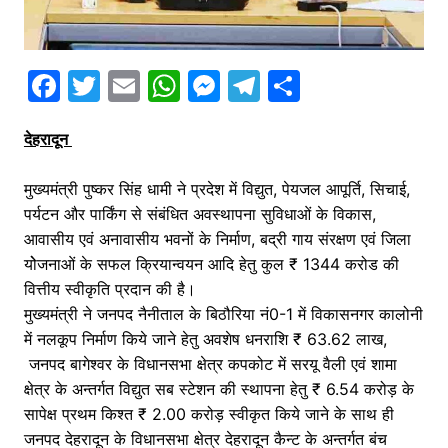
F
T
E
W
M
T
S
a
w
m
h
e
el
h
देहरादून
c
itt
ai
at
s
e
ar
e
er
l
s
s
gr
e
मुख्यमंत्री पुष्कर सिंह धामी ने प्रदेश में विद्युत, पेयजल आपूर्ति, सिचाई,
b
A
e
a
पर्यटन और पार्किंग से संबंधित अवस्थापना सुविधाओं के विकास,
o
p
n
m
आवासीय एवं अनावासीय भवनों के निर्माण, बद्री गाय संरक्षण एवं जिला
योेजनाओं के सफल क्रियान्वयन आदि हेतु कुल ₹ 1344 करोड की
o
p
g
वित्तीय स्वीकृति प्रदान की है।
k
er
मुख्यमंत्री ने जनपद नैनीताल के बिठौरिया नं0-1 में विकासनगर कालोनी
में नलकूप निर्माण किये जाने हेतु अवशेष धनराशि ₹ 63.62 लाख,
जनपद बागेश्वर के विधानसभा क्षेत्र कपकोट में सरयू वैली एवं शामा
क्षेत्र के अन्तर्गत विद्युत सब स्टेशन की स्थापना हेतु ₹ 6.54 करोड़ के
सापेक्ष प्रथम किश्त ₹ 2.00 करोड़ स्वीकृत किये जाने के साथ ही
जनपद देहरादून के विधानसभा क्षेत्र देहरादून कैन्ट के अन्तर्गत बंच