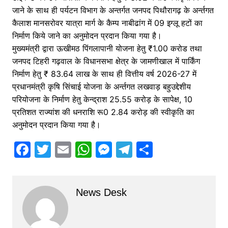
जाने के साथ ही पर्यटन विभाग के अन्तर्गत जनपद पिथौरागढ़ के अर्न्तगत
कैलाश मानसरोवर यात्रा मार्ग के कैम्प नाबीढांग में 09 इग्लू हटों का
निर्माण किये जाने का अनुमोदन प्रदान किया गया है।
मुख्यमंत्री द्वारा ऊखीमठ पिंगलापानी योजना हेतु ₹1.00 करोड तथा
जनपद टिहरी गढ़वाल के विधानसभा क्षेत्र के जामणीखाल में पार्किंग
निर्माण हेतु ₹ 83.64 लाख के साथ ही वित्तीय वर्ष 2026-27 में
प्रधानमंत्री कृषि सिंचाई योजना के अर्न्तगत लखवाड़ बहुउद्देशीय
परियोजना के निर्माण हेतु केन्द्राश 25.55 करोड़ के सापेक्ष, 10
प्रतिशत राज्यांश की धनराशि रू0 2.84 करोड़ की स्वीकृति का
अनुमोदन प्रदान किया गया है।
F
T
E
W
M
T
S
a
w
m
h
e
el
h
c
itt
ai
at
s
e
ar
News Desk
e
er
l
s
s
gr
e
b
A
e
a