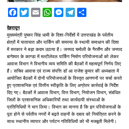
F
T
E
W
M
T
S
a
w
m
h
e
el
h
देहरादून
c
itt
ai
at
s
e
ar
मुख्यमंत्री पुष्कर सिंह धामी के दिशा-निर्देशों में उत्तराखंड के पर्वतीय
e
er
l
s
s
gr
e
क्षेत्रों में यातायात और पार्किंग की समस्या के स्थायी समाधान की दिशा
b
A
e
a
में सरकार ने बड़ा कदम उठाया है। जनपद चमोली के गैरसैंण और जनपद
o
p
n
m
बागेश्वर के काण्डा में मल्टीलेवल पार्किंग निर्माण परियोजनाओं को लेकर
आवास विभाग ने विभागीय व्यय समिति की बैठकों में महत्वपूर्ण निर्णय लिए
o
p
g
हैं। सचिव आवास एवं राज्य संपत्ति डॉ आ राजेश कुमार की अध्यक्षता में
k
er
आयोजित बैठकों में दोनों परियोजनाओं के विस्तृत आगणनों पर चर्चा करते
हुए प्रशासनिक एवं वित्तीय स्वीकृति के लिए अग्रेतर कार्रवाई के निर्देश
दिए गए। बैठकों में आवास विभाग, वित्त विभाग, नियोजन विभाग, संबंधित
जिलों के प्रशासनिक अधिकारियों तथा कार्यदायी संस्थाओं के
प्रतिनिधियों ने भाग लिया। विभाग का मानना है कि इन परियोजनाओं के
पूरा होने से पर्वतीय नगरों में बढ़ते वाहनों के दबाव को नियंत्रित करने के
साथ स्थानीय व्यापार और पर्यटन गतिविधियों को भी मजबूती मिलेगी।