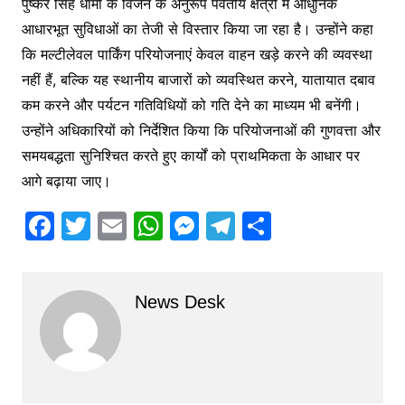
पुष्कर सिंह धामी के विजन के अनुरूप पर्वतीय क्षेत्रों में आधुनिक
आधारभूत सुविधाओं का तेजी से विस्तार किया जा रहा है। उन्होंने कहा
कि मल्टीलेवल पार्किंग परियोजनाएं केवल वाहन खड़े करने की व्यवस्था
नहीं हैं, बल्कि यह स्थानीय बाजारों को व्यवस्थित करने, यातायात दबाव
कम करने और पर्यटन गतिविधियों को गति देने का माध्यम भी बनेंगी।
उन्होंने अधिकारियों को निर्देशित किया कि परियोजनाओं की गुणवत्ता और
समयबद्धता सुनिश्चित करते हुए कार्यों को प्राथमिकता के आधार पर
आगे बढ़ाया जाए।
F
T
E
W
M
T
S
a
w
m
h
e
el
h
c
itt
ai
at
s
e
ar
News Desk
e
er
l
s
s
gr
e
b
A
e
a
o
p
n
m
o
p
g