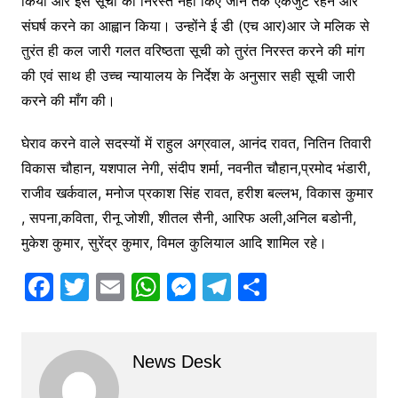
किया और इस सूची को निरस्त नहीं किए जाने तक एकजुट रहने और
संघर्ष करने का आह्वान किया। उन्होंने ई डी (एच आर)आर जे मलिक से
तुरंत ही कल जारी गलत वरिष्ठता सूची को तुरंत निरस्त करने की मांग
की एवं साथ ही उच्च न्यायालय के निर्देश के अनुसार सही सूची जारी
करने की माँग की।
घेराव करने वाले सदस्यों में राहुल अग्रवाल, आनंद रावत, नितिन तिवारी
विकास चौहान, यशपाल नेगी, संदीप शर्मा, नवनीत चौहान,प्रमोद भंडारी,
राजीव खर्कवाल, मनोज प्रकाश सिंह रावत, हरीश बल्लभ, विकास कुमार
, सपना,कविता, रीनू जोशी, शीतल सैनी, आरिफ अली,अनिल बडोनी,
मुकेश कुमार, सुरेंद्र कुमार, विमल कुलियाल आदि शामिल रहे।
F
T
E
W
M
T
S
a
w
m
h
e
el
h
c
itt
ai
at
s
e
ar
News Desk
e
er
l
s
s
gr
e