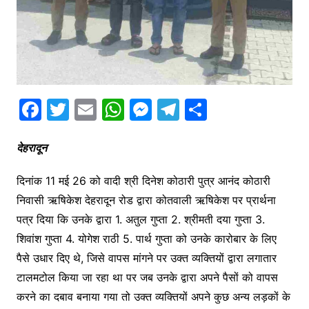
F
T
E
W
M
T
S
a
w
m
h
e
el
h
c
itt
ai
at
s
e
ar
देहरादून
e
er
l
s
s
gr
e
दिनांक 11 मई 26 को वादी श्री दिनेश कोठारी पुत्र आनंद कोठारी
b
A
e
a
निवासी ऋषिकेश देहरादून रोड द्वारा कोतवाली ऋषिकेश पर प्रार्थना
o
p
n
m
पत्र दिया कि उनके द्वारा 1. अतुल गुप्ता 2. श्रीमती दया गुप्ता 3.
o
p
g
शिवांश गुप्ता 4. योगेश राठी 5. पार्थ गुप्ता को उनके कारोबार के लिए
k
er
पैसे उधार दिए थे, जिसे वापस मांगने पर उक्त व्यक्तियों द्वारा लगातार
टालमटोल किया जा रहा था पर जब उनके द्वारा अपने पैसों को वापस
करने का दबाव बनाया गया तो उक्त व्यक्तियों अपने कुछ अन्य लड़कों के