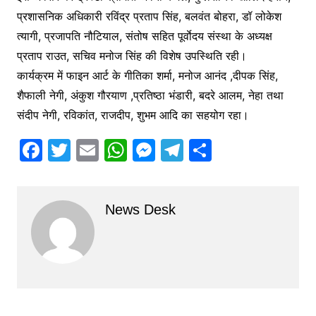
प्रशासनिक अधिकारी रविंद्र प्रताप सिंह, बलवंत बोहरा, डॉ लोकेश
त्यागी, प्रजापति नौटियाल, संतोष सहित पूर्वाेदय संस्था के अध्यक्ष
प्रताप राउत, सचिव मनोज सिंह की विशेष उपस्थिति रही।
कार्यक्रम में फाइन आर्ट के गीतिका शर्मा, मनोज आनंद ,दीपक सिंह,
शैफाली नेगी, अंकुश गौरयाण ,प्रतिष्ठा भंडारी, बदरे आलम, नेहा तथा
संदीप नेगी, रविकांत, राजदीप, शुभम आदि का सहयोग रहा।
F
T
E
W
M
T
S
a
w
m
h
e
el
h
c
itt
ai
at
s
e
ar
News Desk
e
er
l
s
s
gr
e
b
A
e
a
o
p
n
m
o
p
g
k
er