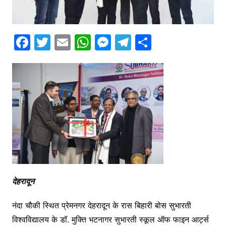
F
T
E
W
M
T
S
a
w
m
h
e
el
h
c
itt
ai
at
s
e
ar
e
er
l
s
s
gr
e
b
A
e
a
o
p
n
m
o
p
g
k
er
देहरादून
नंदा चौकी स्थित प्रेमनगर देहरादून के रास बिहारी बोस सुभारती
विश्वविद्यालय के डॉ. मुक्ति भटनागर सुभारती स्कूल ऑफ फाइन आर्ट्स