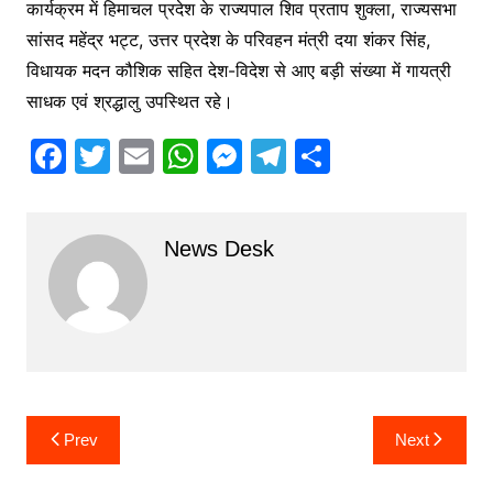
कार्यक्रम में हिमाचल प्रदेश के राज्यपाल शिव प्रताप शुक्ला, राज्यसभा
सांसद महेंद्र भट्ट, उत्तर प्रदेश के परिवहन मंत्री दया शंकर सिंह,
विधायक मदन कौशिक सहित देश-विदेश से आए बड़ी संख्या में गायत्री
साधक एवं श्रद्धालु उपस्थित रहे।
F
T
E
W
M
T
S
a
w
m
h
e
el
h
c
itt
ai
at
s
e
ar
News Desk
e
er
l
s
s
gr
e
b
A
e
a
o
p
n
m
o
p
g
k
er
Post
Prev
Next
navigation