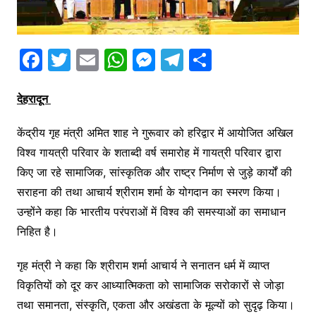
F
T
E
W
M
T
S
a
w
m
h
e
el
h
c
itt
ai
at
s
e
ar
देहरादून
e
er
l
s
s
gr
e
केंद्रीय गृह मंत्री अमित शाह ने गुरूवार को हरिद्वार में आयोजित अखिल
b
A
e
a
विश्व गायत्री परिवार के शताब्दी वर्ष समारोह में गायत्री परिवार द्वारा
o
p
n
m
किए जा रहे सामाजिक, सांस्कृतिक और राष्ट्र निर्माण से जुड़े कार्यों की
o
p
g
सराहना की तथा आचार्य श्रीराम शर्मा के योगदान का स्मरण किया।
k
er
उन्होंने कहा कि भारतीय परंपराओं में विश्व की समस्याओं का समाधान
निहित है।
गृह मंत्री ने कहा कि श्रीराम शर्मा आचार्य ने सनातन धर्म में व्याप्त
विकृतियों को दूर कर आध्यात्मिकता को सामाजिक सरोकारों से जोड़ा
तथा समानता, संस्कृति, एकता और अखंडता के मूल्यों को सुदृढ़ किया।