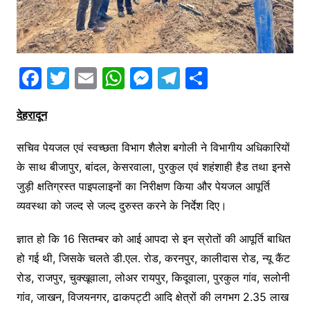
F
T
E
W
M
T
S
a
w
m
h
e
el
h
देहरादून
c
itt
ai
at
s
e
ar
e
er
l
s
s
gr
e
सचिव पेयजल एवं स्वच्छता विभाग शैलेश बगोली ने विभागीय अधिकारियों
b
A
e
a
के साथ बीजापुर, बांदल, केसरवाला, पुरकुल एवं शहंशाही हैड तथा इनसे
o
p
n
m
जुड़ी क्षतिग्रस्त पाइपलाइनों का निरीक्षण किया और पेयजल आपूर्ति
o
p
g
व्यवस्था को जल्द से जल्द दुरुस्त करने के निर्देश दिए।
k
er
ज्ञात हो कि 16 सितम्बर को आई आपदा से इन स्रोतों की आपूर्ति बाधित
हो गई थी, जिसके चलते डी.एल. रोड, करनपुर, कालीदास रोड, न्यू कैंट
रोड, राजपुर, चुक्खूवाला, लोअर रायपुर, किदूवाला, पुरकुल गांव, सलोनी
गांव, जाखन, विजयनगर, ढाकपट्टी आदि क्षेत्रों की लगभग 2.35 लाख