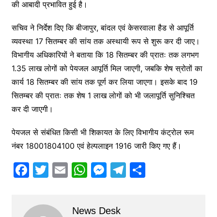
की आबादी प्रभावित हुई है।
सचिव ने निर्देश दिए कि बीजापुर, बांदल एवं केसरवाला हैड से आपूर्ति
व्यवस्था 17 सितम्बर की सांय तक अस्थायी रूप से शुरू कर दी जाए।
विभागीय अधिकारियों ने बताया कि 18 सितम्बर की प्रातः तक लगभग
1.35 लाख लोगों को पेयजल आपूर्ति मिल जाएगी, जबकि शेष स्रोतों का
कार्य 18 सितम्बर की सांय तक पूर्ण कर लिया जाएगा। इसके बाद 19
सितम्बर की प्रातः तक शेष 1 लाख लोगों को भी जलापूर्ति सुनिश्चित
कर दी जाएगी।
पेयजल से संबंधित किसी भी शिकायत के लिए विभागीय कंट्रोल रूम
नंबर 18001804100 एवं हेल्पलाइन 1916 जारी किए गए हैं।
F
T
E
W
M
T
S
a
w
m
h
e
el
h
c
itt
ai
at
s
e
ar
News Desk
e
er
l
s
s
gr
e