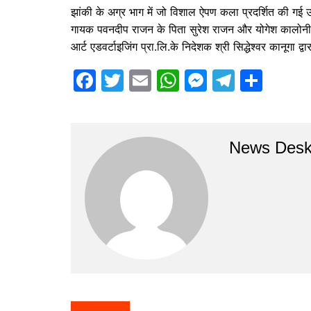
झांकी के अग्र भाग में जो विशाल ऐपण कला प्रदर्शित की गई 
गायक पवनदीप राजन के पिता सुरेश राजन और योगेश कालोनी ने ह
आर्ट एडवर्टाइजिंग प्रा.लि.के निदेशक श्री सिद्धेश्वर कानूगा द्
F
T
E
W
M
T
S
a
w
m
h
e
el
h
c
itt
ai
at
s
e
ar
e
er
l
s
s
gr
e
News Des
b
A
e
a
o
p
n
m
o
p
g
k
er