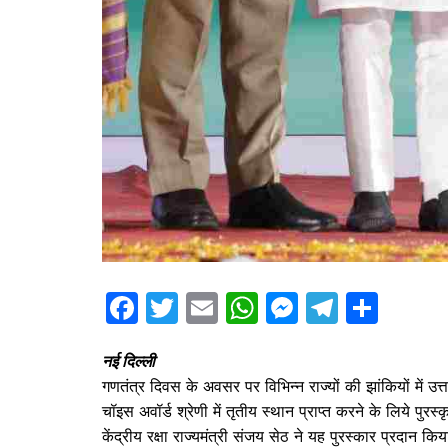
F
T
E
W
M
T
S
a
w
m
h
e
el
h
नई दिल्ली
c
itt
ai
at
s
e
ar
गणतंत्र दिवस के अवसर पर विभिन्न राज्यों की झांकियों में उ
e
er
l
s
s
gr
e
चॉइस अवॉर्ड श्रेणी में तृतीय स्थान प्राप्त करने के लिये पुरस
b
A
e
a
केंद्रीय रक्षा राज्यमंत्री संजय सेठ ने यह पुरस्कार प्रदान 