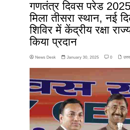
e
गणतंत्र दिवस परेड 2025 
a
p
n
g
r
मिला तीसरा स्थान, नई दिल
p
g
r
e
शिविर में केंद्रीय रक्षा रा
e
a
r
m
किया प्रदान
News Desk
January 30, 2025
0
उत्त