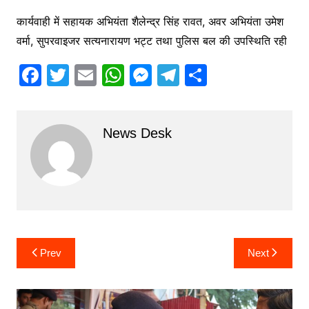
कार्यवाही में सहायक अभियंता शैलेन्द्र सिंह रावत, अवर अभियंता उमेश
वर्मा, सुपरवाइजर सत्यनारायण भट्ट तथा पुलिस बल की उपस्थिति रही
F
T
E
W
M
T
S
a
w
m
h
e
el
h
c
itt
ai
at
s
e
ar
News Desk
e
er
l
s
s
gr
e
b
A
e
a
o
p
n
m
o
p
g
k
er
Post
Prev
Next
navigation