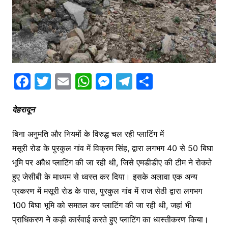
F
T
E
W
M
T
S
a
w
m
h
e
el
h
c
itt
ai
at
s
e
ar
देहरादून
e
er
l
s
s
gr
e
बिना अनुमति और नियमों के विरुद्ध चल रही प्लाटिंग में
b
A
e
a
मसूरी रोड के पुरकुल गांव में विक्रम सिंह, द्वारा लगभग 40 से 50 बिघा
o
p
n
m
भूमि पर अवैध प्लाटिंग की जा रही थी, जिसे एमडीडीए की टीम ने रोकते
o
p
g
हुए जेसीबी के माध्यम से ध्वस्त कर दिया। इसके अलावा एक अन्य
k
er
प्रकरण में मसूरी रोड के पास, पुरकुल गांव में राज सेठी द्वारा लगभग
100 बिघा भूमि को समतल कर प्लाटिंग की जा रही थी, जहां भी
प्राधिकरण ने कड़ी कार्रवाई करते हुए प्लाटिंग का ध्वस्तीकरण किया।