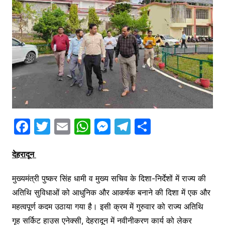
F
T
E
W
M
T
S
a
w
m
h
e
el
h
c
itt
ai
at
s
e
ar
देहरादून
e
er
l
s
s
gr
e
मुख्यमंत्री पुष्कर सिंह धामी व मुख्य सचिव के दिशा-निर्देशों में राज्य की
b
A
e
a
अतिथि सुविधाओं को आधुनिक और आकर्षक बनाने की दिशा में एक और
o
p
n
m
महत्वपूर्ण कदम उठाया गया है। इसी क्रम में गुरुवार को राज्य अतिथि
o
p
g
गृह सर्किट हाउस एनेक्सी, देहरादून में नवीनीकरण कार्य को लेकर