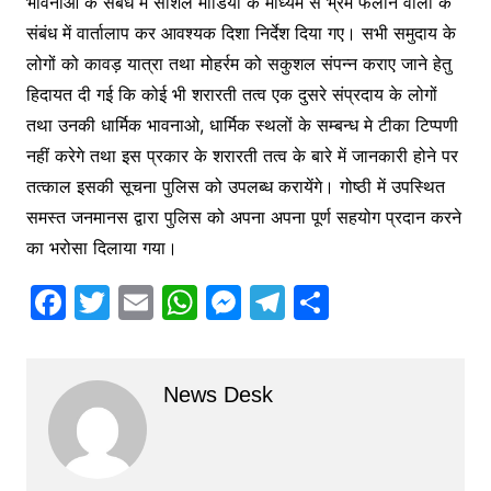
भावनाओं के संबंध में सोशल मीडिया के माध्यम से भ्रम फैलाने वालों के
संबंध में वार्तालाप कर आवश्यक दिशा निर्देश दिया गए। सभी समुदाय के
लोगों को कावड़ यात्रा तथा मोहर्रम को सकुशल संपन्न कराए जाने हेतु
हिदायत दी गई कि कोई भी शरारती तत्व एक दुसरे संप्रदाय के लोगों
तथा उनकी धार्मिक भावनाओ, धार्मिक स्थलों के सम्बन्ध मे टीका टिप्पणी
नहीं करेगे तथा इस प्रकार के शरारती तत्व के बारे में जानकारी होने पर
तत्काल इसकी सूचना पुलिस को उपलब्ध करायेंगे। गोष्ठी में उपस्थित
समस्त जनमानस द्वारा पुलिस को अपना अपना पूर्ण सहयोग प्रदान करने
का भरोसा दिलाया गया।
F
T
E
W
M
T
S
a
w
m
h
e
el
h
c
itt
ai
at
s
e
ar
News Desk
e
er
l
s
s
gr
e
b
A
e
a
o
p
n
m