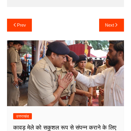
o
p
g
k
er
Post
Prev
Next
navigation
उत्तराखंड
कावड़ मेले को सकुशल रूप से संपन्न कराने के लिए