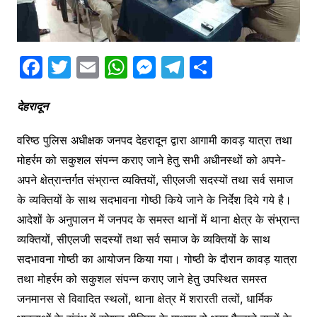
F
T
E
W
M
T
S
a
w
m
h
e
el
h
c
itt
ai
at
s
e
ar
देहरादून
e
er
l
s
s
gr
e
वरिष्ठ पुलिस अधीक्षक जनपद देहरादून द्वारा आगामी कावड़ यात्रा तथा
b
A
e
a
मोहर्रम को सकुशल संपन्न कराए जाने हेतु सभी अधीनस्थों को अपने-
o
p
n
m
अपने क्षेत्रान्तर्गत संभ्रान्त व्यक्तियों, सीएलजी सदस्यों तथा सर्व समाज
o
p
g
के व्यक्तियों के साथ सदभावना गोष्ठी किये जाने के निर्देश दिये गये है।
k
er
आदेशों के अनुपालन में जनपद के समस्त थानों में थाना क्षेत्र के संभ्रान्त
व्यक्तियों, सीएलजी सदस्यों तथा सर्व समाज के व्यक्तियों के साथ
सदभावना गोष्ठी का आयोजन किया गया। गोष्ठी के दौरान कावड़ यात्रा
तथा मोहर्रम को सकुशल संपन्न कराए जाने हेतु उपस्थित समस्त
जनमानस से विवादित स्थलों, थाना क्षेत्र में शरारती तत्वों, धार्मिक