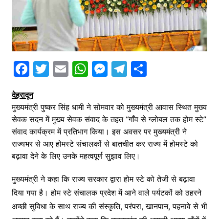
F
T
E
W
M
T
S
a
w
m
h
e
el
h
देहरादून
c
itt
ai
at
s
e
ar
मुख्यमंत्री पुष्कर सिंह धामी ने सोमवार को मुख्यमंत्री आवास स्थित मुख्य
e
er
l
s
s
gr
e
सेवक सदन में मुख्य सेवक संवाद के तहत ‘‘गाँव से ग्लोबल तक होम स्टे’’
b
A
e
a
संवाद कार्यक्रम में प्रतिभाग किया। इस अवसर पर मुख्यमंत्री ने
o
p
n
m
राज्यभर से आए होमस्टे संचालकों से बातचीत कर राज्य में होमस्टे को
बढ़ावा देने के लिए उनके महत्वपूर्ण सुझाव लिए।
o
p
g
k
er
मुख्यमंत्री ने कहा कि राज्य सरकार द्वारा होम स्टे को तेजी से बढ़ावा
दिया गया है। होम स्टे संचालक प्रदेश में आने वाले पर्यटकों को ठहरने
अच्छी सुविधा के साथ राज्य की संस्कृति, परंपरा, खानपान, पहनावे से भी