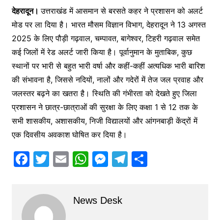
देहरादून।
उत्तराखंड में आसमान से बरसते कहर ने प्रशासन को अलर्ट
मोड पर ला दिया है। भारत मौसम विज्ञान विभाग, देहरादून ने 13 अगस्त
2025 के लिए पौड़ी गढ़वाल, चम्पावत, बागेश्वर, टिहरी गढ़वाल समेत
कई जिलों में रेड अलर्ट जारी किया है। पूर्वानुमान के मुताबिक, कुछ
स्थानों पर भारी से बहुत भारी वर्षा और कहीं-कहीं अत्यधिक भारी बारिश
की संभावना है, जिससे नदियों, नालों और गदेरों में तेज जल प्रवाह और
जलस्तर बढ़ने का खतरा है। स्थिति की गंभीरता को देखते हुए जिला
प्रशासन ने छात्र-छात्राओं की सुरक्षा के लिए कक्षा 1 से 12 तक के
सभी शासकीय, अशासकीय, निजी विद्यालयों और आंगनबाड़ी केंद्रों में
एक दिवसीय अवकाश घोषित कर दिया है।
F
T
E
W
M
T
S
a
w
m
h
e
el
h
c
itt
ai
at
s
e
ar
News Desk
e
er
l
s
s
gr
e