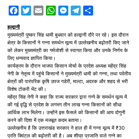
F
T
E
W
M
T
S
a
w
m
h
e
el
h
हल्द्वानी
c
itt
ai
at
s
e
ar
मुख्यमंत्री पुष्कर सिंह धामी बुधवार को हल्द्वानी दौरे पर रहे। इस दौरान
e
er
l
s
s
gr
e
क्षेत्र के किसानों ने गन्ना समर्थन मूल्य में उल्लेखनीय बढ़ोतरी किए जाने
b
A
e
a
को लेकर मुख्यमंत्री का गर्मजोशी से स्वागत किया और उनके निर्णय के
o
p
n
m
लिए धन्यवाद ज्ञापित किया।
कार्यक्रम के दौरान भाजपा किसान मोर्चा के प्रदेश अध्यक्ष महेंद्र सिंह
o
p
g
नेगी के नेतृत्व में पहुंचे किसानों ने मुख्यमंत्री धामी को गन्ना, तथा पर्वतीय
k
er
क्षेत्रों की पारंपरिक कृषि उपज गडेरी, माल्टा, अदरक और शहद से भरी
विशेष टोकरी भेंट की।
महेंद्र सिंह नेगी ने कहा कि राज्य सरकार द्वारा गन्ने के समर्थन मूल्य में
की गई वृद्धि से प्रदेश के लगभग तीन लाख गन्ना किसानों को सीधा
आर्थिक लाभ मिलेगा। उन्होंने इस फैसले को किसानों की आय दोगुनी
करने की दिशा में एक मजबूत कदम बताया।
उल्लेखनीय है कि उत्तराखंड सरकार ने हाल ही में गन्ना मूल्य में ₹30
प्रति क्विंटल की बढ़ोतरी की है। अब शीघ्र प्रजाति वाले गन्ने का