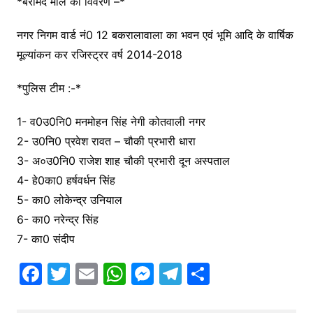
*बरामद माल का विवरण –*
नगर निगम वार्ड नं0 12 बकरालावाला का भवन एवं भूमि आदि के वार्षिक
मूल्यांकन कर रजिस्ट्रर वर्ष 2014-2018
*पुलिस टीम :-*
1- व0उ0नि0 मनमोहन सिंह नेगी कोतवाली नगर
2- उ0नि0 प्रवेश रावत – चौकी प्रभारी धारा
3- अ०उ0नि0 राजेश शाह चौकी प्रभारी दून अस्पताल
4- हे0का0 हर्षवर्धन सिंह
5- का0 लोकेन्द्र उनियाल
6- का0 नरेन्द्र सिंह
7- का0 संदीप
F
T
E
W
M
T
S
a
w
m
h
e
el
h