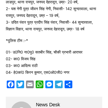
लाडपुर, थाना रायपुर, जनपद देहरादून, उम्र- 20 वर्ष,
2- यश नेगी पुत्र जीवन सिंह नेगी, निवासी- 142 सुन्दरवाला, थाना
रायपुर, जनपद देहरादून, उम्र – 19 वर्ष,
3- उदित पंवार पुत्र प्रदीप सिंह पंवार, निवासी- 44 सुन्दरवाला,
विज्ञान विहार, थाना रायपुर, जनपद देहरादून, उम्र- 18 वर्ष
*पुलिस टीम :-*
01- उ0नि0 ना0पु0 सतबीर सिंह, चौकी प्रभारी आराघर
02- का0 विजय सिंह
03- का0 आदित्य राठी
04- हे0कां0 किरन कुमार, एस0ओ0जी0 नगर
F
T
E
W
M
T
S
a
w
m
h
e
el
h
c
itt
ai
at
s
e
ar
News Desk
e
er
l
s
s
gr
e