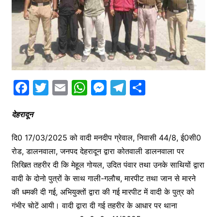
F
T
E
W
M
T
S
a
w
m
h
e
el
h
c
itt
ai
at
s
e
ar
देहरादून
e
er
l
s
s
gr
e
दि0 17/03/2025 को वादी मनदीप ग्रेवाल, निवासी 44/8, ई0सी0
b
A
e
a
रोड, डालनवाला, जनपद देहरादून द्वारा कोतवाली डालनवाला पर
o
p
n
m
लिखित तहरीर दी कि मेहूल गोयल, उदित पंवार तथा उनके साथियों द्वारा
o
p
g
वादी के दोनो पुत्रों के साथ गाली-गलौच, मारपीट तथा जान से मारने
k
er
की धमकी दी गई, अभियुक्तों द्वारा की गई मारपीट में वादी के पुत्र को
गंभीर चोटें आयी। वादी द्वारा दी गई तहरीर के आधार पर थाना