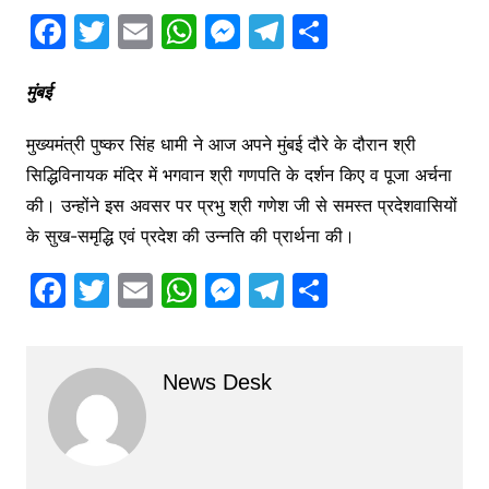
F
T
E
W
M
T
S
a
w
m
h
e
el
h
c
itt
ai
at
s
e
ar
मुंबई
e
er
l
s
s
gr
e
मुख्यमंत्री पुष्कर सिंह धामी ने आज अपने मुंबई दौरे के दौरान श्री
b
A
e
a
सिद्धिविनायक मंदिर में भगवान श्री गणपति के दर्शन किए व पूजा अर्चना
o
p
n
m
की। उन्होंने इस अवसर पर प्रभु श्री गणेश जी से समस्त प्रदेशवासियों
o
p
g
के सुख-समृद्धि एवं प्रदेश की उन्नति की प्रार्थना की।
k
er
F
T
E
W
M
T
S
a
w
m
h
e
el
h
c
itt
ai
at
s
e
ar
News Desk
e
er
l
s
s
gr
e
b
A
e
a
o
p
n
m