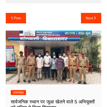
o
p
g
k
er
Post
Prev
Next
navigation
उत्तराखंड
सार्वजनिक स्थान पर जुआ खेलने वाले 5 अभियुक्तों