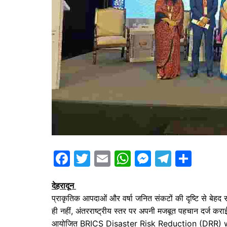
F
T
E
W
M
T
S
a
w
m
h
e
el
h
देहरादून
c
itt
ai
at
s
e
ar
प्राकृतिक आपदाओं और वर्षा जनित संकटों की दृष्टि से बेहद संव
e
er
l
s
s
gr
e
ही नहीं, अंतरराष्ट्रीय स्तर पर अपनी मजबूत पहचान दर्ज करा
b
A
e
a
आयोजित BRICS Disaster Risk Reduction (DRR) worki