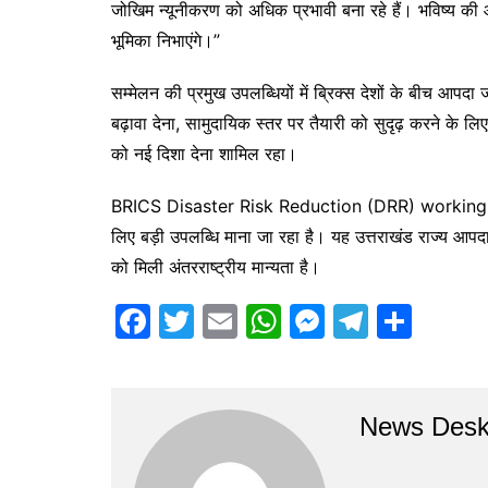
जोखिम न्यूनीकरण को अधिक प्रभावी बना रहे हैं। भविष्य की
भूमिका निभाएंगे।”
सम्मेलन की प्रमुख उपलब्धियों में ब्रिक्स देशों के बीच आप
बढ़ावा देना, सामुदायिक स्तर पर तैयारी को सुदृढ़ करने क
को नई दिशा देना शामिल रहा।
BRICS Disaster Risk Reduction (DRR) working group
लिए बड़ी उपलब्धि माना जा रहा है। यह उत्तराखंड राज्य आप
को मिली अंतरराष्ट्रीय मान्यता है।
F
T
E
W
M
T
S
a
w
m
h
e
el
h
c
itt
ai
at
s
e
ar
e
er
l
s
s
gr
e
News Des
b
A
e
a