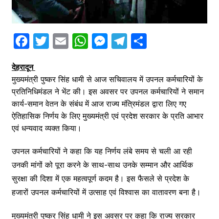
F
T
E
W
M
T
S
a
w
m
h
e
el
h
देहरादून
c
itt
ai
at
s
e
ar
मुख्यमंत्री पुष्कर सिंह धामी से आज सचिवालय में उपनल कर्मचारियों के
e
er
l
s
s
gr
e
प्रतिनिधिमंडल ने भेंट की। इस अवसर पर उपनल कर्मचारियों ने समान
b
A
e
a
कार्य-समान वेतन के संबंध में आज राज्य मंत्रिमंडल द्वारा लिए गए
o
p
n
m
ऐतिहासिक निर्णय के लिए मुख्यमंत्री एवं प्रदेश सरकार के प्रति आभार
एवं धन्यवाद व्यक्त किया।
o
p
g
k
er
उपनल कर्मचारियों ने कहा कि यह निर्णय लंबे समय से चली आ रही
उनकी मांगों को पूरा करने के साथ-साथ उनके सम्मान और आर्थिक
सुरक्षा की दिशा में एक महत्वपूर्ण कदम है। इस फैसले से प्रदेश के
हजारों उपनल कर्मचारियों में उत्साह एवं विश्वास का वातावरण बना है।
मुख्यमंत्री पुष्कर सिंह धामी ने इस अवसर पर कहा कि राज्य सरकार