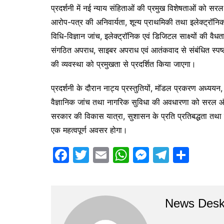
प्रदर्शनी में नई न्याय संहिताओं की प्रमुख विशेषताओं को सरल
आरोप-पत्र की अनिवार्यता, शून्य प्राथमिकी तथा इलेक्ट्रॉनिक
विधि-विज्ञान जांच, इलेक्ट्रॉनिक एवं डिजिटल साक्ष्यों की वैधत
संगठित अपराध, साइबर अपराध एवं आतंकवाद से संबंधित स्पष्ट
की व्यवस्था को प्रमुखता से प्रदर्शित किया जाएगा।
प्रदर्शनी के दौरान नाट्य प्रस्तुतियों, मॉडल प्रकरण अध्ययन,
वैज्ञानिक जांच तथा नागरिक सुविधा की अवधारणा को सरल और
सरकार की विकास यात्रा, सुशासन के प्रति प्रतिबद्धता तथा र
एक महत्वपूर्ण अवसर होगा।
F
T
E
W
M
T
S
a
w
m
h
e
el
h
c
itt
ai
at
s
e
ar
e
er
l
s
s
gr
e
News Des
b
A
e
a