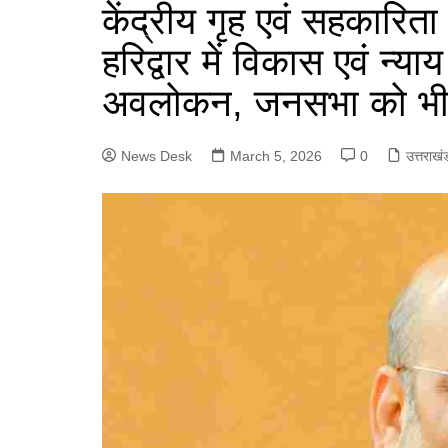
e
केंद्रीय गृह एवं सहकारिता
a
p
n
g
r
हरिद्वार में विकास एवं न्याय
p
g
r
e
अवलोकन, जनसभा को भी क
e
a
r
m
News Desk
March 5, 2026
0
उत्तराखं