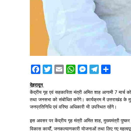
F
T
E
W
M
T
S
a
w
m
h
e
el
h
देहरादून
c
itt
ai
at
s
e
ar
केंद्रीय गृह एवं सहकारिता मंत्री अमित शाह आगामी 7 मार्च को 
e
er
l
s
s
gr
e
तथा जनसभा को संबोधित करेंगे। कार्यक्रम में उत्तराखंड के मु
b
A
e
a
जनप्रतिनिधि एवं वरिष्ठ अधिकारी भी उपस्थित रहेंगे।
o
p
n
m
इस अवसर पर केंद्रीय गृह मंत्री अमित शाह, मुख्यमंत्री पुष्कर सि
o
p
g
विकास कार्यों, जनकल्याणकारी योजनाओं तथा लिए गए महत्वपू