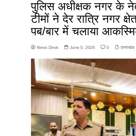
e
पुलिस अधीक्षक नगर के ने
a
p
n
g
r
टीमों ने देर रात्रि नगर क्षेत
p
g
r
e
पब/बार में चलाया आकस्म
e
a
r
m
News Desk
June 5, 2026
0
उत्तराखंड