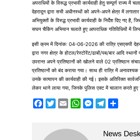
e
er
l
s
s
gr
e
अपराधियों के विरूद्ध प्रभावी कार्यवाही हेतु सम्पूर्ण राज्य म
b
A
e
a
देहरादून द्वारा सभी अधीनस्थों को अपने-अपने क्षेत्र में लगा
o
p
n
m
अभियुक्तों के विरुद्ध प्रभावी कार्यवाही के निर्देश दिए गए है, 
o
p
g
सघन चैकिंग अभियान चलाते हुए आपराधिक गतिविधियों में लिप्त 
k
er
इसी क्रम में दिनांक: 04-06-2026 की रात्रि एसएसपी देहरादू
द्वारा नगर क्षेत्र के होटल/रेस्टोरेंट/ढाबों/पब/बार आदि स्थ
उपरान्त अपने प्रतिष्ठानों को खोलने वाले 02 प्रतिष्ठान संचाल
प्रतिष्ठानों को बंद कराया गया। साथ ही रात्रि में अनावश्य
उनके सत्यापन की कार्यवाही की गई। इसके अतिरिक्त सार्वजनिक 
लेकर थाने लाया गया, जिनके पुलिस एक्ट में चालान करते हुए उ
F
T
E
W
M
T
S
a
w
m
h
e
el
h
c
itt
ai
at
s
e
ar
e
er
l
s
s
gr
e
News Des