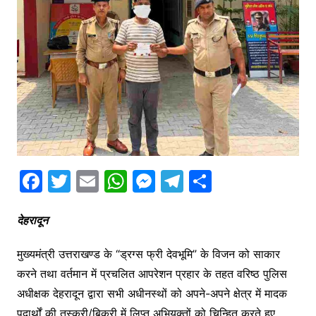
F
T
E
W
M
T
S
a
w
m
h
e
el
h
c
itt
ai
at
s
e
ar
देहरादून
e
er
l
s
s
gr
e
मुख्यमंत्री उत्तराखण्ड के “ड्रग्स फ्री देवभूमि” के विजन को साकार
b
A
e
a
करने तथा वर्तमान में प्रचलित आपरेशन प्रहार के तहत वरिष्ठ पुलिस
o
p
n
m
अधीक्षक देहरादून द्वारा सभी अधीनस्थों को अपने-अपने क्षेत्र में मादक
पदार्थों की तस्करी/बिक्री में लिप्त अभियुक्तों को चिन्हित करते हुए