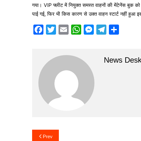
o
p
n
m
गया। VIP फ्लीट में नियुक्त समस्त वाहनों की मेंटेनेंस बुक को 
o
p
g
पाई गई, फिर भी किस कारण से उक्त वाहन स्टार्ट नहीं हुआ इस 
k
er
F
T
E
W
M
T
S
a
w
m
h
e
el
h
c
itt
ai
at
s
e
ar
e
er
l
s
s
gr
e
News Des
b
A
e
a
o
p
n
m
o
p
g
k
er
Post
Prev