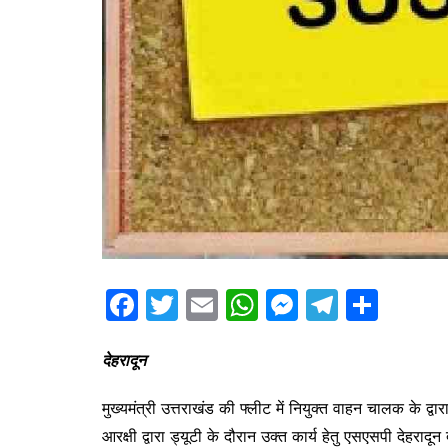
F
T
E
W
M
T
S
a
w
m
h
e
el
h
c
itt
ai
at
s
e
ar
देहरादून
e
er
l
s
s
gr
e
मुख्यमंत्री उत्तराखंड की फ्लीट में नियुक्त वाहन चालक के द्वा
b
A
e
a
आरक्षी द्वारा ड्यूटी के दौरान उक्त कार्य हेतु एसएसपी देहरा