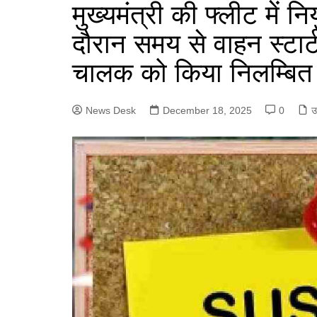
e
मुख्यमंत्री की फ्लीट में नि
a
p
n
g
r
दौरान समय से वाहन स्टार्
p
g
r
e
चालक को किया निलम्बित
e
a
r
m
News Desk
December 18, 2025
0
उ