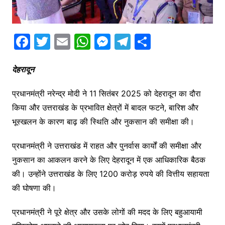
F
T
E
W
M
T
S
a
w
m
h
e
el
h
c
itt
ai
at
s
e
ar
देहरादून
e
er
l
s
s
gr
e
प्रधानमंत्री नरेन्द्र मोदी ने 11 सितंबर 2025 को देहरादून का दौरा
b
A
e
a
किया और उत्तराखंड के प्रभावित क्षेत्रों में बादल फटने, बारिश और
o
p
n
m
भूस्खलन के कारण बाढ़ की स्थिति और नुकसान की समीक्षा की।
o
p
g
प्रधानमंत्री ने उत्तराखंड में राहत और पुनर्वास कार्यों की समीक्षा और
k
er
नुकसान का आकलन करने के लिए देहरादून में एक आधिकारिक बैठक
की। उन्होंने उत्तराखंड के लिए 1200 करोड़ रुपये की वित्तीय सहायता
की घोषणा की।
प्रधानमंत्री ने पूरे क्षेत्र और उसके लोगों की मदद के लिए बहुआयामी