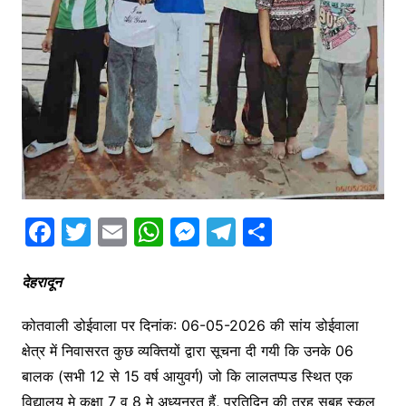
F
T
E
W
M
T
S
a
w
m
h
e
el
h
c
itt
ai
at
s
e
ar
देहरादून
e
er
l
s
s
gr
e
कोतवाली डोईवाला पर दिनांक: 06-05-2026 की सांय डोईवाला
b
A
e
a
क्षेत्र में निवासरत कुछ व्यक्तियों द्वारा सूचना दी गयी कि उनके 06
o
p
n
m
बालक (सभी 12 से 15 वर्ष आयुवर्ग) जो कि लालतप्पड स्थित एक
o
p
g
विद्यालय मे कक्षा 7 व 8 मे अध्यनरत् हैं, प्रतिदिन की तरह सुबह स्कूल