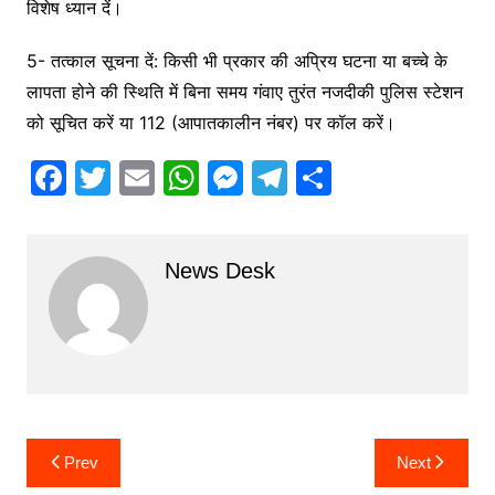
विशेष ध्यान दें।
5- तत्काल सूचना दें: किसी भी प्रकार की अप्रिय घटना या बच्चे के
लापता होने की स्थिति में बिना समय गंवाए तुरंत नजदीकी पुलिस स्टेशन
को सूचित करें या 112 (आपातकालीन नंबर) पर कॉल करें।
F
T
E
W
M
T
S
a
w
m
h
e
el
h
c
itt
ai
at
s
e
ar
News Desk
e
er
l
s
s
gr
e
b
A
e
a
o
p
n
m
o
p
g
k
er
Post
Prev
Next
navigation