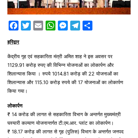
F
T
E
W
M
T
S
a
w
m
h
e
el
h
हरिद्वार
c
itt
ai
at
s
e
ar
e
er
l
s
s
gr
e
केंद्रीय गृह एवं सहकारिता मंत्री अमित शाह ने इस अवसर पर
b
A
e
a
1129.91 करोड़ रुपए की विभिन्न योजनाओं का लोकार्पण और
o
p
n
m
शिलान्यास किया । रुपये 1014.81 करोड़ की 22 योजनाओं का
o
p
g
शिलान्यास और 115.10 करोड़ रुपये की 17 योजनाओं का लोकार्पण
किया गया।
k
er
लोकार्पण
₹ 14 करोड की लागत से सहकारिता विभाग के अन्तर्गत मुख्यमंत्री
घस्यारी कल्याण योजनान्तर्गत टी.एम.आर. प्लांट का लोकार्पण।
₹ 18.17 करोड़ की लागत से गृह (पुलिस) विभाग के अन्तर्गत जनपद