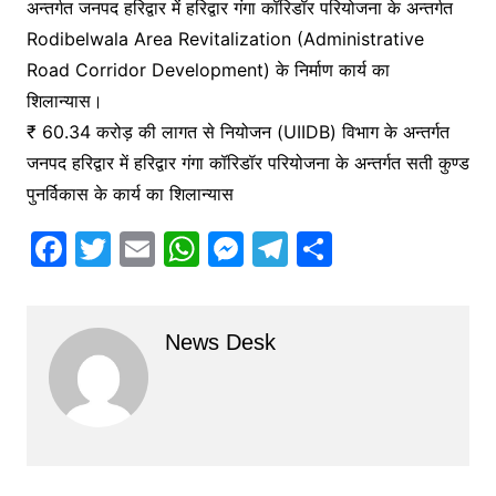
अन्तर्गत जनपद हरिद्वार में हरिद्वार गंगा कॉरिडॉर परियोजना के अन्तर्गत
Rodibelwala Area Revitalization (Administrative
Road Corridor Development) के निर्माण कार्य का
शिलान्यास।
₹ 60.34 करोड़ की लागत से नियोजन (UIIDB) विभाग के अन्तर्गत
जनपद हरिद्वार में हरिद्वार गंगा कॉरिडॉर परियोजना के अन्तर्गत सती कुण्ड
पुनर्विकास के कार्य का शिलान्यास
F
T
E
W
M
T
S
a
w
m
h
e
el
h
c
itt
ai
at
s
e
ar
News Desk
e
er
l
s
s
gr
e
b
A
e
a
o
p
n
m
o
p
g