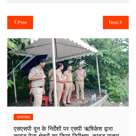
o
p
g
k
er
Post
Prev
Next
navigation
उत्तराखंड
एसएसपी दून के निर्देशों पर एसपी ऋषिकेश द्वारा
कावड़ मेला क्षेत्रों का किया निरीक्षण, कावड़ यात्रा