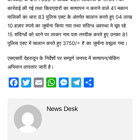
कार्रवाई की गई तथा किराएदारों का सत्यापन न कराने वाले 41 मकान
मालिकों का धारा 83 पुलिस एक्ट के अंतर्गत चालान करते हुए 04 लाख
10 हज़ार रुपये का जुर्माना किया गया तथा संदिग्ध अवस्था मे घूम रहे
15 संदिग्धों को थाने पर लाकर नाम पता तस्दीक करते हुए उनका 81
पुलिस एक्ट में चालान करते हुए 3750/= ₹ का जुर्माना वसूला गया।
एसएसपी देहरादून के निर्देशों पर सम्पूर्ण जनपद में सत्यापन/चेकिंग
अभियान लगातार जारी है।
F
T
E
W
M
T
S
a
w
m
h
e
el
h
c
itt
ai
at
s
e
ar
News Desk
e
er
l
s
s
gr
e
b
A
e
a
o
p
n
m