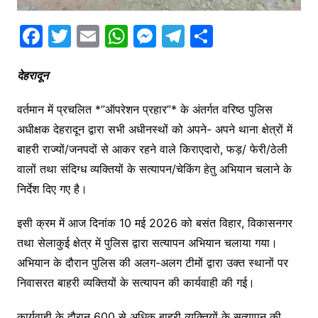
F
T
E
W
M
T
S
a
w
m
h
e
el
h
c
itt
ai
at
s
e
ar
देहरादून
e
er
l
s
s
gr
e
वर्तमान में प्रचलित *”ऑपरेशन प्रहार”* के अंतर्गत वरिष्ठ पुलिस
b
A
e
a
अधीक्षक देहरादून द्वारा सभी अधीनस्थों को अपने- अपने थाना क्षेत्रों में
o
p
n
m
बाहरी राज्यों/जनपदों से आकर रहने वाले किराएदारो, फड़/ फेरी/ठेली
o
p
g
वालों तथा संदिग्ध व्यक्तियों के सत्यापन/चेकिंग हेतु अभियान चलाने के
k
er
निर्देश दिए गए है।
इसी क्रम में आज दिनांक 10 मई 2026 को बसंत विहार, विकासनगर
तथा सेलाकुई क्षेत्र में पुलिस द्वारा सत्यापन अभियान चलाया गया।
अभियान के दौरान पुलिस की अलग-अलग टीमों द्वारा उक्त स्थानों पर
निवासरत बाहरी व्यक्तियों के सत्यापन की कार्यवाही की गई।
कार्यवाही के दौरान 600 से अधिक बाहरी व्यक्तियों के सत्यापन की