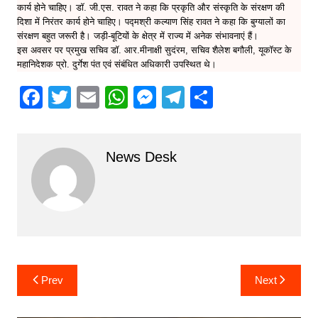
कार्य होने चाहिए। डॉ. जी.एस. रावत ने कहा कि प्रकृति और संस्कृति के संरक्षण की
दिशा में निरंतर कार्य होने चाहिए। पद्मश्री कल्याण सिंह रावत ने कहा कि बुग्यालों का
संरक्षण बहुत जरूरी है। जड़ी-बूटियों के क्षेत्र में राज्य में अनेक संभावनाएं हैं।
इस अवसर पर प्रमुख सचिव डॉ. आर.मीनाक्षी सुदंरम, सचिव शैलेश बगौली, यूकॉस्ट के
महानिदेशक प्रो. दुर्गेश पंत एवं संबंधित अधिकारी उपस्थित थे।
F
T
E
W
M
T
S
a
w
m
h
e
el
h
c
itt
ai
at
s
e
ar
News Desk
e
er
l
s
s
gr
e
b
A
e
a
o
p
n
m
o
p
g
k
er
Post
Prev
Next
navigation