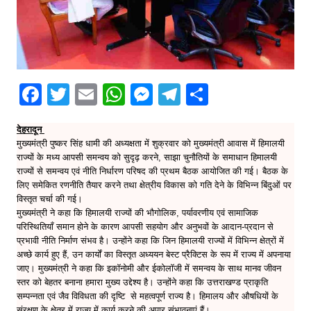
F
T
E
W
M
T
S
a
w
m
h
e
el
h
देहरादून
c
itt
ai
at
s
e
ar
मुख्यमंत्री पुष्कर सिंह धामी की अध्यक्षता में शुक्रवार को मुख्यमंत्री आवास में हिमालयी
e
er
l
s
s
gr
e
राज्यों के मध्य आपसी समन्वय को सुदृढ़ करने, साझा चुनौतियों के समाधान हिमालयी
राज्यों से समन्वय एवं नीति निर्धारण परिषद की प्रथम बैठक आयोजित की गई। बैठक के
b
A
e
a
लिए समेकित रणनीति तैयार करने तथा क्षेत्रीय विकास को गति देने के विभिन्न बिंदुओं पर
o
p
n
m
विस्तृत चर्चा की गई।
मुख्यमंत्री ने कहा कि हिमालयी राज्यों की भौगोलिक, पर्यावरणीय एवं सामाजिक
o
p
g
परिस्थितियाँ समान होने के कारण आपसी सहयोग और अनुभवों के आदान-प्रदान से
प्रभावी नीति निर्माण संभव है। उन्होंने कहा कि जिन हिमालयी राज्यों में विभिन्न क्षेत्रों में
k
er
अच्छे कार्य हुए हैं, उन कार्यों का विस्तृत अध्ययन बेस्ट प्रैक्टिस के रूप में राज्य में अपनाया
जाए। मुख्यमंत्री ने कहा कि इकॉनोमी और ईकोलॉजी में समन्वय के साथ मानव जीवन
स्तर को बेहतर बनाना हमारा मुख्य उद्देश्य है। उन्होंने कहा कि उत्तराखण्ड प्राकृति
सम्पन्नता एवं जैव विविधता की दृष्टि से महत्वपूर्ण राज्य है। हिमालय और औषधियों के
संरक्षण के क्षेत्र में राज्य में कार्य करने की अपार संभावनाएं हैं।