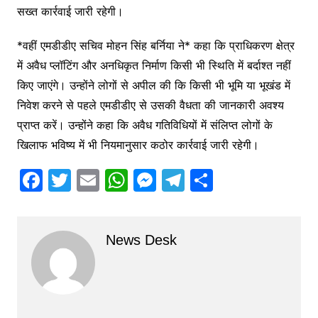
सख्त कार्रवाई जारी रहेगी।
*वहीं एमडीडीए सचिव मोहन सिंह बर्निया ने* कहा कि प्राधिकरण क्षेत्र
में अवैध प्लॉटिंग और अनधिकृत निर्माण किसी भी स्थिति में बर्दाश्त नहीं
किए जाएंगे। उन्होंने लोगों से अपील की कि किसी भी भूमि या भूखंड में
निवेश करने से पहले एमडीडीए से उसकी वैधता की जानकारी अवश्य
प्राप्त करें। उन्होंने कहा कि अवैध गतिविधियों में संलिप्त लोगों के
खिलाफ भविष्य में भी नियमानुसार कठोर कार्रवाई जारी रहेगी।
F
T
E
W
M
T
S
a
w
m
h
e
el
h
c
itt
ai
at
s
e
ar
News Desk
e
er
l
s
s
gr
e
b
A
e
a
o
p
n
m
o
p
g