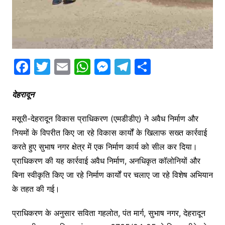
F
T
E
W
M
T
S
a
w
m
h
e
el
h
c
itt
ai
at
s
e
ar
देहरादून
e
er
l
s
s
gr
e
मसूरी-देहरादून विकास प्राधिकरण (एमडीडीए) ने अवैध निर्माण और
b
A
e
a
नियमों के विपरीत किए जा रहे विकास कार्यों के खिलाफ सख्त कार्रवाई
o
p
n
m
करते हुए सुभाष नगर क्षेत्र में एक निर्माण कार्य को सील कर दिया।
o
p
g
प्राधिकरण की यह कार्रवाई अवैध निर्माण, अनधिकृत कॉलोनियों और
k
er
बिना स्वीकृति किए जा रहे निर्माण कार्यों पर चलाए जा रहे विशेष अभियान
के तहत की गई।
प्राधिकरण के अनुसार सविता गहलोत, पंत मार्ग, सुभाष नगर, देहरादून