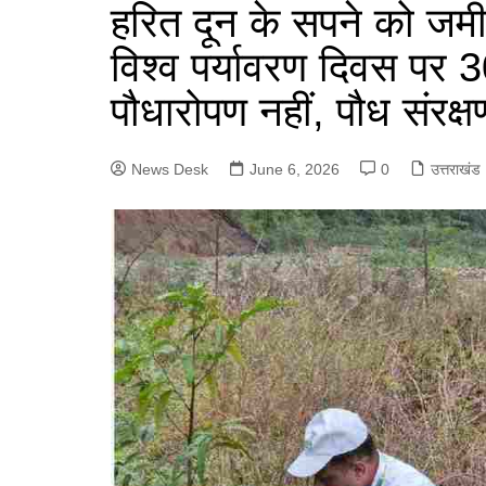
e
हरित दून के सपने को जम
a
p
n
g
r
विश्व पर्यावरण दिवस पर 
p
g
r
e
पौधारोपण नहीं, पौध संरक्
e
a
r
m
News Desk
June 6, 2026
0
उत्तराखंड