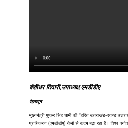
o
p
n
m
o
p
g
k
er
बंशीधर तिवारी,उपाध्यक्ष,एमडीडीए
देहरादून
मुख्यमंत्री पुष्कर सिंह धामी की “हरित उत्तराखंड-स्वच्छ उत
प्राधिकरण (एमडीडीए) तेजी से कदम बढ़ा रहा है। विश्व पर्