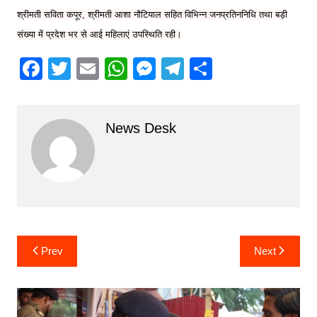
श्रीमती सविता कपूर, श्रीमती आशा नौटियाल सहित विभिन्न जनप्रतिननिधि तथा बड़ी
संख्या में प्रदेश भर से आई महिलाएं उपस्थिति रही।
F
T
E
W
M
T
S
a
w
m
h
e
el
h
c
itt
ai
at
s
e
ar
News Desk
e
er
l
s
s
gr
e
b
A
e
a
o
p
n
m
o
p
g
k
er
Post
Prev
Next
navigation