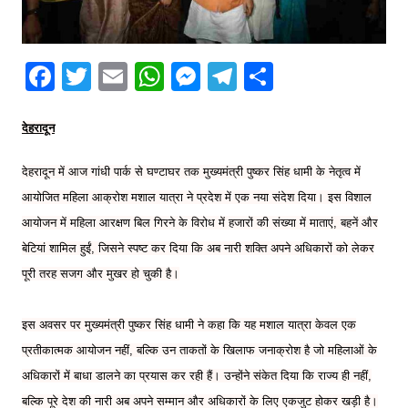
F
T
E
W
M
T
S
a
w
m
h
e
el
h
c
itt
ai
at
s
e
ar
देहरादून
e
er
l
s
s
gr
e
देहरादून में आज गांधी पार्क से घण्टाघर तक मुख्यमंत्री पुष्कर सिंह धामी के नेतृत्व में
b
A
e
a
आयोजित महिला आक्रोश मशाल यात्रा ने प्रदेश में एक नया संदेश दिया। इस विशाल
o
p
n
m
आयोजन में महिला आरक्षण बिल गिरने के विरोध में हजारों की संख्या में माताएं, बहनें और
o
p
g
बेटियां शामिल हुईं, जिसने स्पष्ट कर दिया कि अब नारी शक्ति अपने अधिकारों को लेकर
k
er
पूरी तरह सजग और मुखर हो चुकी है।
इस अवसर पर मुख्यमंत्री पुष्कर सिंह धामी ने कहा कि यह मशाल यात्रा केवल एक
प्रतीकात्मक आयोजन नहीं, बल्कि उन ताकतों के खिलाफ जनाक्रोश है जो महिलाओं के
अधिकारों में बाधा डालने का प्रयास कर रही हैं। उन्होंने संकेत दिया कि राज्य ही नहीं,
बल्कि पूरे देश की नारी अब अपने सम्मान और अधिकारों के लिए एकजुट होकर खड़ी है।