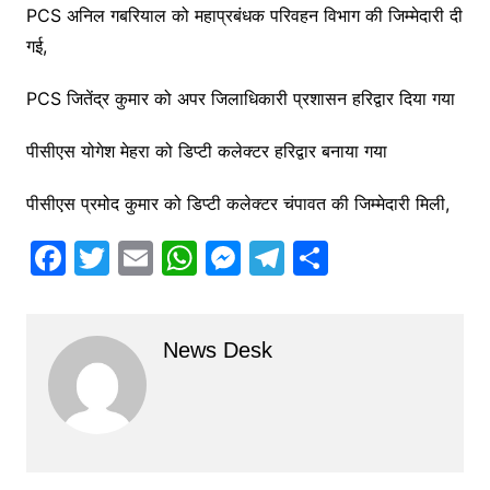
PCS अनिल गबरियाल को महाप्रबंधक परिवहन विभाग की जिम्मेदारी दी
गई,
PCS जितेंद्र कुमार को अपर जिलाधिकारी प्रशासन हरिद्वार दिया गया
पीसीएस योगेश मेहरा को डिप्टी कलेक्टर हरिद्वार बनाया गया
पीसीएस प्रमोद कुमार को डिप्टी कलेक्टर चंपावत की जिम्मेदारी मिली,
F
T
E
W
M
T
S
a
w
m
h
e
el
h
c
itt
ai
at
s
e
ar
News Desk
e
er
l
s
s
gr
e
b
A
e
a
o
p
n
m
o
p
g