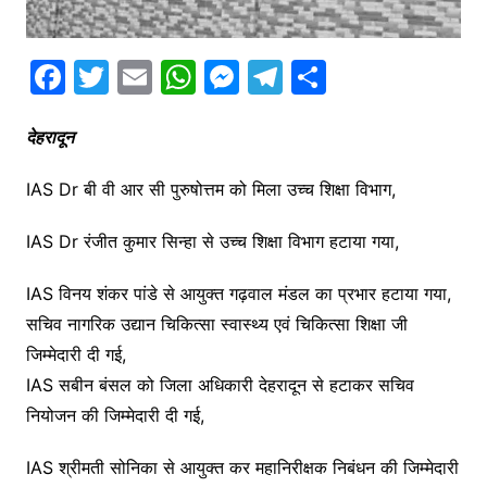
F
T
E
W
M
T
S
a
w
m
h
e
el
h
c
itt
ai
at
s
e
ar
देहरादून
e
er
l
s
s
gr
e
IAS Dr बी वी आर सी पुरुषोत्तम को मिला उच्च शिक्षा विभाग,
b
A
e
a
o
p
n
m
IAS Dr रंजीत कुमार सिन्हा से उच्च शिक्षा विभाग हटाया गया,
o
p
g
IAS विनय शंकर पांडे से आयुक्त गढ़वाल मंडल का प्रभार हटाया गया,
k
er
सचिव नागरिक उद्यान चिकित्सा स्वास्थ्य एवं चिकित्सा शिक्षा जी
जिम्मेदारी दी गई,
IAS सबीन बंसल को जिला अधिकारी देहरादून से हटाकर सचिव
नियोजन की जिम्मेदारी दी गई,
IAS श्रीमती सोनिका से आयुक्त कर महानिरीक्षक निबंधन की जिम्मेदारी