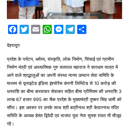
F
T
E
W
M
T
S
a
w
m
h
e
el
h
c
itt
ai
at
s
e
ar
देहरादून
e
er
l
s
s
gr
e
प्रदेश के पर्यटन, धर्मस्व, संस्कृति, लोक निर्माण, सिंचाई एवं ग्रामीण
b
A
e
a
निर्माण मंत्री एवं आध्यात्मिक गुरु सतपाल महाराज ने चारधाम यात्रा में
o
p
n
m
आने वाले श्रद्धालुओं का अपनी संस्था मानव उत्थान सेवा समिति के
o
p
g
माध्यम से यूनाइटेड इंडिया इंश्योरेंस कंपनी लिमिटेड से 10 करोड़ की
k
er
धनराशि का बीमा करवाकर सेवाकर सहित बीमा प्रीमियम की धनराशि 3
लाख 67 हजार 995 का चैक प्रदेश के मुख्यमंत्री पुष्कर सिंह धामी को
सौंपा। इस अवसर पर उनके साथ श्री बद्रीनाथ श्री केदारनाथ मंदिर
समिति के अध्यक्ष हेमंत द्विवेदी एवं भाजपा युवा नेता सुयश रावत भी मौजूद
रहे।