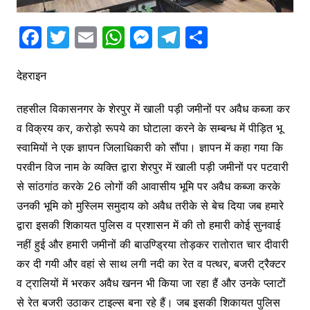
F
T
E
W
M
T
S
a
w
m
h
e
el
h
c
itt
ai
at
s
e
ar
देहराइन
e
er
l
s
s
gr
e
तहसील विकासनगर के शेरपुर में खाली पड़ी जमीनों पर अवैध कब्जा कर
b
A
e
a
व विक्रय कर, करोड़ो रूपये का घोटाला करने के सम्बन्ध में पीड़ित भू
o
p
n
m
स्वामियों ने एक ज्ञापन जिलाधिकारी को सौंपा। ज्ञापन में कहा गया कि
o
p
g
परवीन विज नाम के व्यक्ति द्वारा शेरपुर में खाली पड़ी जमीनों पर पटवारी
k
er
से सांठगांठ करके 26 लोगों की आवासीय भूमि पर अवैध कब्जा करके
उनकी भूमि को मुस्लिम समुदाय को अवैध तरीके से बेच दिया जब हमारे
द्वारा इसकी शिकायत पुलिस व प्रशासन में की तो हमारी कोई सुनवाई
नहीं हुई और हमारी जमीनों की बाउण्ड्रिया तोड़कर रातोरात चार दीवारी
कर दी गयी और वहां से साथ लगी नदी का रेत व पत्थर, बजरी ट्रैक्टर
व ट्रालियों में भरकर अवैध खनन भी किया जा रहा हैं और उनके प्लाटों
से रेत बजरी उठाकर टाइल्स बना रहे हैं। जब इसकी शिकायत पुलिस