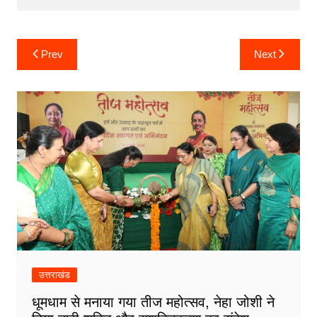
o
p
g
k
er
Post
Prev
Next
navigation
उत्तराखंड
धूमधाम से मनाया गया तीज महोत्सव, नेहा जोशी ने