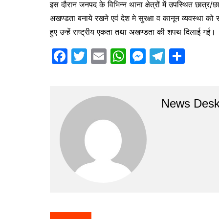
इस दौरान जनपद के विभिन्न थाना क्षेत्रों में उपस्थित छात्र/
अखण्डता बनाये रखने एवं देश मे सुरक्षा व कानून व्यवस्था को
हुए उन्हें राष्ट्रीय एकता तथा अखण्डता की शपथ दिलाई गई।
F
T
E
W
M
T
S
a
w
m
h
e
el
h
c
itt
ai
at
s
e
ar
e
er
l
s
s
gr
e
News Des
b
A
e
a
o
p
n
m
o
p
g
k
er