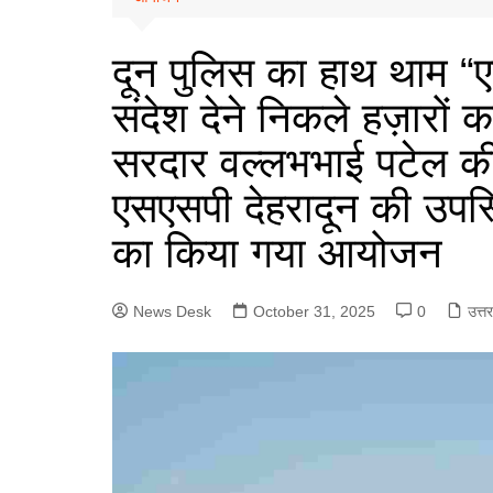
e
a
p
n
g
r
p
दून पुलिस का हाथ थाम “ए
g
r
e
e
संदेश देने निकले हज़ारों क
a
r
m
सरदार वल्लभभाई पटेल की 1
एसएसपी देहरादून की उपस्थ
का किया गया आयोजन
News Desk
October 31, 2025
0
उत्त