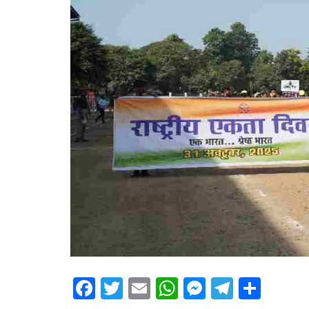
F
T
E
W
M
T
S