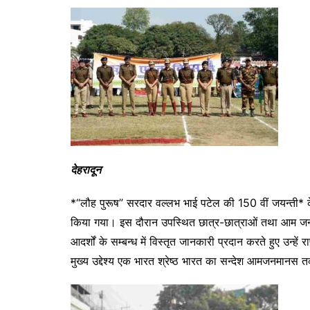
a
w
m
h
e
el
h
c
itt
ai
at
s
e
ar
e
er
l
s
s
gr
e
b
A
e
a
o
p
n
m
o
p
g
k
er
देहरादून
*“लौह पुरूष” सरदार वल्लभ भाई पटेल की 150 वीं जयन्ती* के
किया गया। इस दौरान उपस्थित छात्र-छात्राओं तथा आम जनम
आदर्शों के सम्बन्ध में विस्तृत जानकारी प्रदान करते हुए उन
मुख्य उद्देश्य एक भारत श्रेष्ठ भारत का सन्देश आमजनमानस त