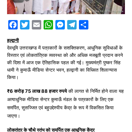
F
T
E
W
M
T
S
a
w
m
h
e
el
h
हल्द्वानी
c
itt
ai
at
s
e
ar
देवभूमि उत्तराखण्ड में पत्रकारों के सशक्तिकरण, आधुनिक सुविधाओं के
e
er
l
s
s
gr
e
विस्तार एवं लोकतांत्रिक व्यवस्था को और अधिक मजबूती प्रदान करने
b
A
e
a
की दिशा में आज एक ऐतिहासिक पहल की गई। मुख्यमंत्री पुष्कर सिंह
o
p
n
m
धामी ने कुमाऊँ मीडिया सेन्टर भवन, हल्द्वानी का विधिवत शिलान्यास
किया।
o
p
g
k
er
₹6 करोड़ 75 लाख 88 हजार रुपये
की लागत से निर्मित होने वाला यह
अत्याधुनिक मीडिया सेन्टर कुमाऊँ मंडल के पत्रकारों के लिए एक
समर्पित, सुसज्जित एवं बहुउद्देश्यीय केंद्र के रूप में विकसित किया
जाएगा।
लोकतंत्र के चौथे स्तंभ को समर्पित एक आधुनिक केंद्र