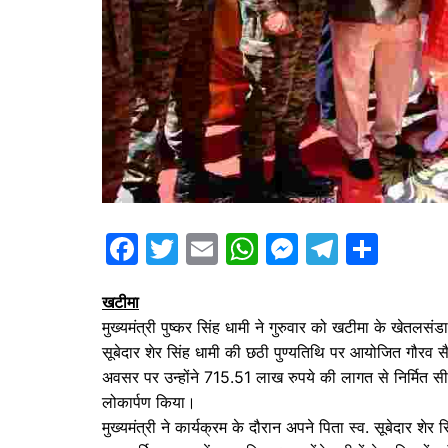
F
T
E
W
M
T
S
a
w
m
h
e
el
h
खटीमा
c
itt
ai
at
s
e
ar
मुख्यमंत्री पुष्कर सिंह धामी ने गुरुवार को खटीमा के खेतलसंडा
e
er
l
s
s
gr
e
सूबेदार शेर सिंह धामी की छठी पुण्यतिथि पर आयोजित गौरव सै
b
A
e
a
अवसर पर उन्होंने 715.51 लाख रुपये की लागत से निर्मित सी
o
p
n
m
लोकार्पण किया।
मुख्यमंत्री ने कार्यक्रम के दौरान अपने पिता स्व. सूबेदार शेर 
o
p
g