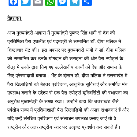
F
T
E
W
M
T
S
a
w
m
h
e
el
h
c
itt
ai
at
s
e
ar
देहरादून
e
er
l
s
s
gr
e
आज मुख्यमंत्री आवास में मुख्यमंत्री पुष्कर सिंह धामी से देश की
b
A
e
a
प्रतिष्ठित पैरा एथलीट एवं पद्मश्री से सम्मानित डॉ. दीपा मलिक ने
o
p
n
m
शिष्टाचार भेंट की। इस अवसर पर मुख्यमंत्री धामी ने डॉ. दीपा मलिक
o
p
g
को सम्मानित कर उनके योगदान की सराहना की और पैरा स्पोर्ट्स के
k
er
क्षेत्र में उनके द्वारा किए गए उल्लेखनीय कार्यों को देश और समाज के
लिए प्रेरणादायी बताया। भेंट के दौरान डॉ. दीपा मलिक ने उत्तराखंड में
पैरा खिलाड़ियों को बेहतर प्रशिक्षण, आधुनिक सुविधाएं और समर्पित मंच
उपलब्ध कराने के उद्देश्य से एक पैरा स्पोर्ट्स यूनिवर्सिटी की स्थापना का
अनुरोध मुख्यमंत्री के समक्ष रखा। उन्होंने कहा कि उत्तराखंड जैसे
पर्वतीय राज्य में प्रतिभाशाली पैरा खिलाड़ियों की अपार संभावनाएं हैं और
यदि उन्हें संरचित प्रशिक्षण एवं संसाधन उपलब्ध कराए जाएं तो वे
राष्ट्रीय और अंतरराष्ट्रीय स्तर पर उत्कृष्ट प्रदर्शन कर सकते हैं।