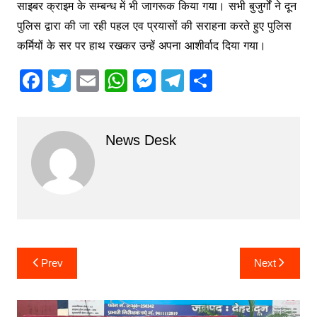
साइबर क्राइम के सम्बन्ध में भी जागरूक किया गया। सभी बुजुर्गों ने दून
पुलिस द्वारा की जा रही पहल एव प्रयासों की सराहना करते हुए पुलिस
कर्मियों के सर पर हाथ रखकर उन्हें अपना आशीर्वाद दिया गया।
F
T
E
W
M
T
S
a
w
m
h
e
el
h
c
itt
ai
at
s
e
ar
News Desk
e
er
l
s
s
gr
e
b
A
e
a
o
p
n
m
o
p
g
k
er
Post
Prev
Next
navigation