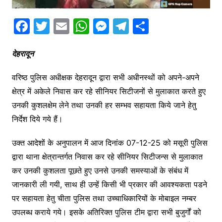
F
T
E
W
M
T
S
a
w
m
h
e
el
h
c
itt
ai
at
s
e
ar
देहरादून
e
er
l
s
s
gr
e
वरिष्ठ पुलिस अधीक्षक देहरादून द्वारा सभी अधीनस्थों को अपने-अपने
b
A
e
a
क्षेत्र में अकेले निवास कर रहे सीनियर सिटीजनों से मुलाकात करते हुए
o
p
n
m
उनकी कुशलक्षेम लेने तथा उनकी हर सम्भव सहायता किये जाने हेतु
o
p
g
निर्देश दिये गये हैं।
k
er
उक्त आदेशों के अनुपालन में आज दिनांक 07-12-25 को मसूरी पुलिस
द्वारा थाना क्षेत्रान्तर्गत निवास कर रहे सीनियर सिटीजन्स से मुलाकात
कर उनकी कुशलता पूछते हुए उनसे उनकी समस्याओं के संबंध में
जानकारी ली गयी, साथ ही उन्हें किसी भी प्रकार की आवश्यकता पडने
पर सहायता हेतु चीता पुलिस तथा उच्चाधिकारियों के मोबाइल नम्बर
उपलब्ध कराये गये। इसके अतिरिक्त पुलिस टीम द्वारा सभी बुजुर्गों को