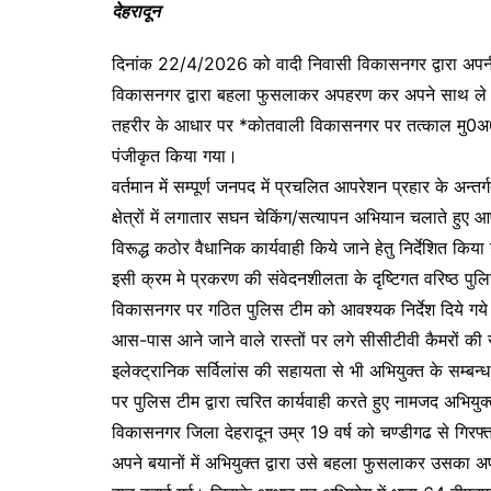
c
itt
ai
at
s
e
ar
देहरादून
e
er
l
s
s
gr
e
दिनांक 22/4/2026 को वादी निवासी विकासनगर द्वारा अपनी 
b
A
e
a
विकासनगर द्वारा बहला फुसलाकर अपहरण कर अपने साथ ले ज
o
p
n
m
तहरीर के आधार पर *कोतवाली विकासनगर पर तत्काल मु
o
p
g
पंजीकृत किया गया।
k
er
वर्तमान में सम्पूर्ण जनपद में प्रचलित आपरेशन प्रहार के अन्त
क्षेत्रों में लगातार सघन चेकिंग/सत्यापन अभियान चलाते हुए आ
विरूद्ध कठोर वैधानिक कार्यवाही किये जाने हेतु निर्देशित किया
इसी क्रम मे प्रकरण की संवेदनशीलता के दृष्टिगत वरिष्ठ पुलि
विकासनगर पर गठित पुलिस टीम को आवश्यक निर्देश दिये गये।
आस-पास आने जाने वाले रास्तों पर लगे सीसीटीवी कैमरों 
इलेक्ट्रानिक सर्विलांस की सहायता से भी अभियुक्त के सम्बन
पर पुलिस टीम द्वारा त्वरित कार्यवाही करते हुए नामजद अभि
विकासनगर जिला देहरादून उम्र 19 वर्ष को चण्डीगढ से गिरफ्त
अपने बयानों में अभियुक्त द्वारा उसे बहला फुसलाकर उसका