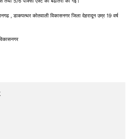
स तथा 5/6 पोक्सो एक्ट की बढोतरी की गई।
ीवनगढ , डाकपत्थर कोतवाली विकासनगर जिला देहरादून उम्र 19 वर्ष
 विकासनगर
k