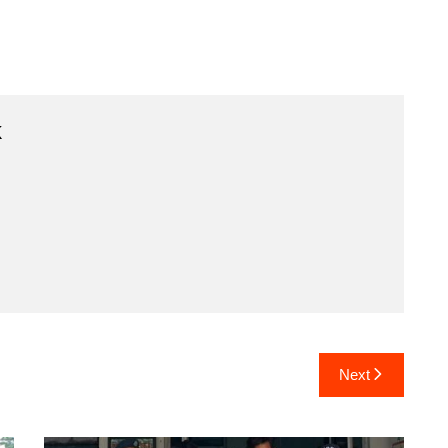
k
Next