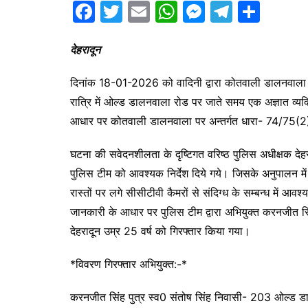
F
T
E
W
M
T
S
a
w
m
h
e
el
h
c
itt
ai
at
s
e
ar
देहरादून
e
er
l
s
s
gr
e
दिनांक 18-01-2026 को वादिनी द्वारा कोतवाली डालनवाला 
b
A
e
a
रात्रि में ओल्ड डालनवाला रोड पर जाते समय एक अज्ञात व्यक्
o
p
n
m
आधार पर कोतवाली डालनवाला पर अन्तर्गत धारा- 74/75(
o
p
g
घटना की सवेदनशीलता के दृष्टिगत वरिष्ठ पुलिस अधीक्षक देहर
k
er
पुलिस टीम को आवश्यक निर्देश दिये गये। जिसके अनुपालन म
रास्तों पर लगे सीसीटीवी कैमरों से संदिग्ध के सम्बन्ध में आ
जानकारी के आधार पर पुलिस टीम द्वारा अभियुक्त करनजीत स
देहरादून उम्र 25 वर्ष को गिरफ्तार किया गया।
*विवरण गिरफ्तार अभियुक्त:-*
करनजीत सिंह पुत्र स्व0 संतोष सिंह निवासी- 203 ओल्ड डाल