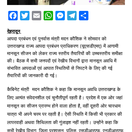
F
T
E
W
M
T
S
a
w
m
h
e
el
h
देहरादून
c
itt
ai
at
s
e
ar
आपदा प्रबंधन एवं पुनर्वास मंत्री मदन कौशिक ने सोमवार को
e
er
l
s
s
gr
e
उत्तराखण्ड राज्य आपदा प्रबंधन प्राधिकरण (यूएसडीएमए) में आगामी
b
A
e
a
मानसून सीजन को लेकर राज्य स्तरीय तैयारियों की उच्चस्तरीय समीक्षा
o
p
n
m
की। बैठक में सभी जनपदों एवं रेखीय विभागों द्वारा मानसून अवधि में
संभावित आपदाओं एवं आपात स्थितियों से निपटने के लिए की गई
o
p
g
तैयारियों की जानकारी दी गई।
k
er
कैबिनेट मंत्री मदन कौशिक ने कहा कि मानसून अवधि उत्तराखण्ड के
लिए अत्यंत संवेदनशील एवं चुनौतीपूर्ण रहती है। प्रदेश में एक ओर जहां
मानसून का सीजन प्रारम्भ होने वाला होता है, वहीं दूसरी ओर चारधाम
यात्रा भी अपने चरम पर रहती है। ऐसी स्थिति में किसी भी प्रकार की
लापरवाही अथवा शिथिलता की गुंजाइश नहीं रहती। उन्होंने कहा कि
सभी रेखीय विभाग, जिला प्रशासन, पुलिस, एसडीआरएफ, एनडीआरएफ