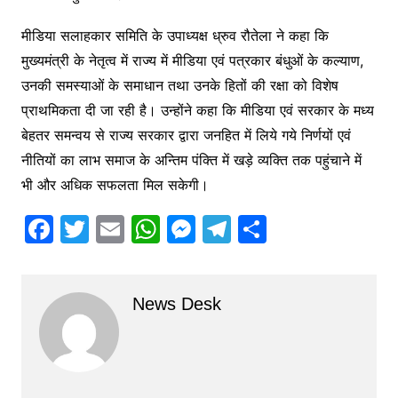
मीडिया सलाहकार समिति के उपाध्यक्ष ध्रुव रौतेला ने कहा कि
मुख्यमंत्री के नेतृत्व में राज्य में मीडिया एवं पत्रकार बंधुओं के कल्याण,
उनकी समस्याओं के समाधान तथा उनके हितों की रक्षा को विशेष
प्राथमिकता दी जा रही है। उन्होंने कहा कि मीडिया एवं सरकार के मध्य
बेहतर समन्वय से राज्य सरकार द्वारा जनहित में लिये गये निर्णयों एवं
नीतियों का लाभ समाज के अन्तिम पंक्ति में खड़े व्यक्ति तक पहुंचाने में
भी और अधिक सफलता मिल सकेगी।
F
T
E
W
M
T
S
a
w
m
h
e
el
h
c
itt
ai
at
s
e
ar
News Desk
e
er
l
s
s
gr
e
b
A
e
a
o
p
n
m