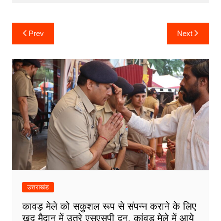
o
p
g
k
er
Post
Prev
Next
navigation
उत्तराखंड
कावड़ मेले को सकुशल रूप से संपन्न कराने के लिए
खुद मैदान में उतरे एसएसपी दून, कांवड़ मेले में आये