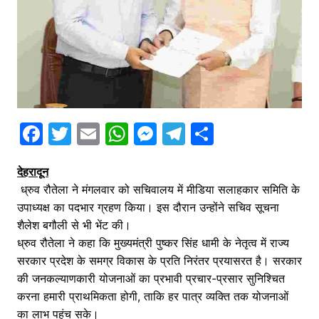
F
T
E
W
M
T
S
a
w
m
h
e
el
h
देहरादून
c
itt
ai
at
s
e
ar
ध्रुव रौतेला ने मंगलवार को सचिवालय में मीडिया सलाहकार समिति के
e
er
l
s
s
gr
e
उपाध्यक्ष का पदभार ग्रहण किया। इस दौरान उन्होंने सचिव सूचना
b
A
e
a
शैलेश बगौली से भी भेंट की।
o
p
n
m
ध्रुव रौतेला ने कहा कि मुख्यमंत्री पुष्कर सिंह धामी के नेतृत्व में राज्य
सरकार प्रदेश के समग्र विकास के प्रति निरंतर प्रयासरत है। सरकार
o
p
g
की जनकल्याणकारी योजनाओं का प्रभावी प्रचार-प्रसार सुनिश्चित
k
er
करना हमारी प्राथमिकता होगी, ताकि हर पात्र व्यक्ति तक योजनाओं
का लाभ पहुंच सके।