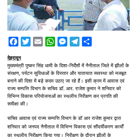
F
T
E
W
M
T
S
a
w
m
h
e
el
h
देहरादून
c
itt
ai
at
s
e
ar
मुख्यमंत्री पुष्कर सिंह धामी के दिशा-निर्देशों में नैनीताल जिले में झीलों के
e
er
l
s
s
gr
e
संरक्षण, पर्यटन सुविधाओं के विस्तार और यातायात व्यवस्था को मजबूत
b
A
e
a
बनाने की दिशा में बड़े कदम उठाए जा रहे हैं। इसी क्रम में आवास एवं
o
p
n
m
राज्य सम्पत्ति विभाग के सचिव डॉ. आर. राजेश कुमार ने शनिवार को
विभिन्न विकास परियोजनाओं का स्थलीय निरीक्षण कर प्रगति की
o
p
g
समीक्षा की।
k
er
सचिव आवास एवं राज्य सम्पत्ति विभाग के डॉ आर राजेश कुमार द्वारा
शनिवार को जनपद नैनीताल में विभिन्न विकास एवं सौंदर्यीकरण कार्यों
का स्थलीय निरीक्षण किया गया। निरीक्षण के दौरान झीलों के