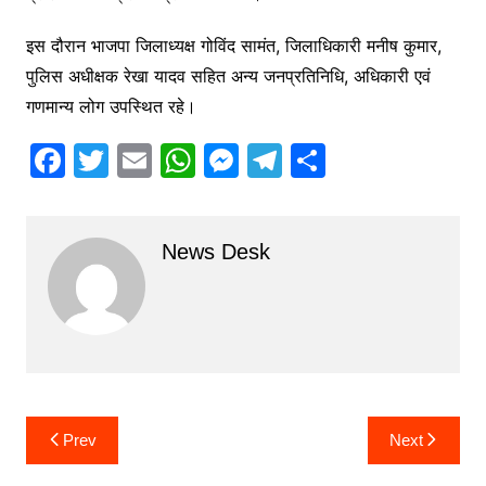
इस दौरान भाजपा जिलाध्यक्ष गोविंद सामंत, जिलाधिकारी मनीष कुमार,
पुलिस अधीक्षक रेखा यादव सहित अन्य जनप्रतिनिधि, अधिकारी एवं
गणमान्य लोग उपस्थित रहे।
F
T
E
W
M
T
S
a
w
m
h
e
el
h
c
itt
ai
at
s
e
ar
News Desk
e
er
l
s
s
gr
e
b
A
e
a
o
p
n
m
o
p
g
k
er
Post
Prev
Next
navigation