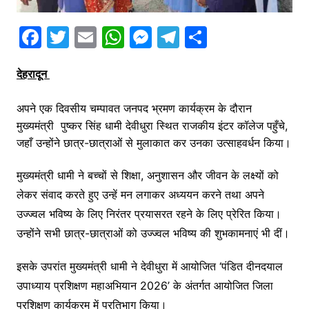
F
T
E
W
M
T
S
a
w
m
h
e
el
h
देहरादून
c
itt
ai
at
s
e
ar
e
er
l
s
s
gr
e
अपने एक दिवसीय चम्पावत जनपद भ्रमण कार्यक्रम के दौरान
b
A
e
a
मुख्यमंत्री पुष्कर सिंह धामी देवीधुरा स्थित राजकीय इंटर कॉलेज पहुँचे,
o
p
n
m
जहाँ उन्होंने छात्र-छात्राओं से मुलाकात कर उनका उत्साहवर्धन किया।
o
p
g
मुख्यमंत्री धामी ने बच्चों से शिक्षा, अनुशासन और जीवन के लक्ष्यों को
k
er
लेकर संवाद करते हुए उन्हें मन लगाकर अध्ययन करने तथा अपने
उज्ज्वल भविष्य के लिए निरंतर प्रयासरत रहने के लिए प्रेरित किया।
उन्होंने सभी छात्र-छात्राओं को उज्ज्वल भविष्य की शुभकामनाएं भी दीं।
इसके उपरांत मुख्यमंत्री धामी ने देवीधुरा में आयोजित ‘पंडित दीनदयाल
उपाध्याय प्रशिक्षण महाअभियान 2026’ के अंतर्गत आयोजित जिला
प्रशिक्षण कार्यक्रम में प्रतिभाग किया।