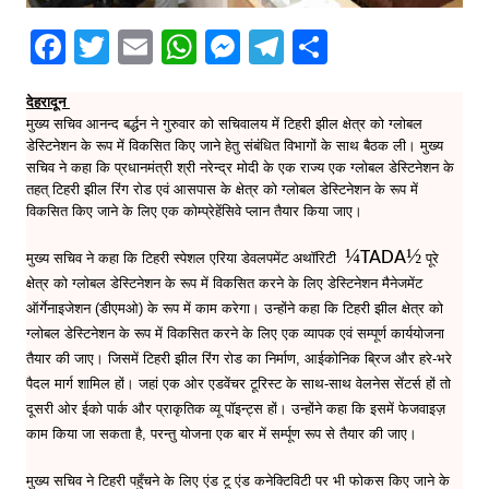
F
T
E
W
M
T
S
a
w
m
h
e
el
h
देहरादून
c
itt
ai
at
s
e
ar
मुख्य सचिव आनन्द बर्द्धन ने गुरुवार को सचिवालय में टिहरी झील क्षेत्र को ग्लोबल
e
er
l
s
s
gr
e
डेस्टिनेशन के रूप में विकसित किए जाने हेतु संबंधित विभागों के साथ बैठक ली। मुख्य
सचिव ने कहा कि प्रधानमंत्री श्री नरेन्द्र मोदी के एक राज्य एक ग्लोबल डेस्टिनेशन के
b
A
e
a
तहत् टिहरी झील रिंग रोड एवं आसपास के क्षेत्र को ग्लोबल डेस्टिनेशन के रूप में
o
p
n
m
विकसित किए जाने के लिए एक कोम्प्रेहेंसिवे प्लान तैयार किया जाए।
o
p
g
¼
½
TADA
मुख्य सचिव ने कहा कि टिहरी स्पेशल एरिया डेवलपमेंट अथॉरिटी
पूरे
k
er
क्षेत्र को ग्लोबल डेस्टिनेशन के रूप में विकसित करने के लिए डेस्टिनेशन मैनेजमेंट
ऑर्गेनाइजेशन (डीएमओ) के रूप में काम करेगा। उन्होंने कहा कि टिहरी झील क्षेत्र को
ग्लोबल डेस्टिनेशन के रूप में विकसित करने के लिए एक व्यापक एवं सम्पूर्ण कार्ययोजना
तैयार की जाए। जिसमें टिहरी झील रिंग रोड का निर्माण, आईकोनिक ब्रिज और हरे-भरे
पैदल मार्ग शामिल हों। जहां एक ओर एडवेंचर टूरिस्ट के साथ-साथ वेलनेस सेंटर्स हों तो
दूसरी ओर ईको पार्क और प्राकृतिक व्यू पॉइन्ट्स हों। उन्होंने कहा कि इसमें फेजवाइज़
काम किया जा सकता है, परन्तु योजना एक बार में सर्म्पूण रूप से तैयार की जाए।
मुख्य सचिव ने टिहरी पहुँचने के लिए एंड टू एंड कनेक्टिविटी पर भी फोकस किए जाने के