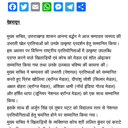
F
T
E
W
M
T
S
a
w
m
h
e
el
h
देहरादून
c
itt
ai
at
s
e
ar
e
er
l
s
s
gr
e
मुख्य सचिव, उत्तराखण्ड शासन आनन्द बर्द्धन ने आज चम्पावत जनपद की
b
A
e
a
उभरती खेल प्रतिभाओं को उनके उत्कृष्ट प्रदर्शन हेतु सम्मानित किया।
o
p
n
m
इस अवसर पर विभिन्न राष्ट्रीय प्रतियोगिताओं में उत्कृष्ट उपलब्धि
प्राप्त करने वाले खिलाड़ियों एवं कोच को मेडल एवं शॉल ओढ़ाकर
o
p
g
सम्मानित किया गया तथा उनके उज्ज्वल भविष्य की कामना की।
k
er
मुख्य सचिव ने चम्पावत की उभरती (नेशनल) प्रतिभाओं को सम्मानित
करते हुए प्रिंस खोलिया (ब्रॉन्ज मेडल), दीपांशु जोशी (सिल्वर मेडल),
अक्षत बोहरा (ब्रॉन्ज मेडल), अंशिका धामी (नॉर्थ इंडिया गोल्ड मेडल)
और हर्षित थापा (जूनियर नेशनल ब्रॉन्ज मेडल) को एक साथ सम्मानित
किया।
इसके साथ ही अर्जुन सिंह एवं तुषार भट्ट को विद्यालय स्तर से नेशनल
प्रतियोगिताओं हेतु चयनित होने पर सम्मानित किया गया।
मुख्य सचिव ने खिलाड़ियों के व्यक्तिगत कोच श्री ललित कुंवर एवं कराटे