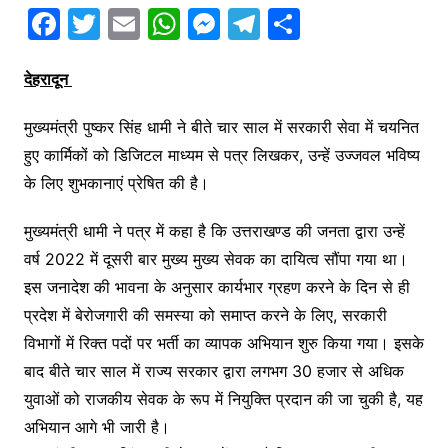
F
T
E
W
M
T
S
a
w
m
h
e
el
h
c
itt
ai
at
s
e
ar
देहरादून
e
er
l
s
s
gr
e
मुख्यमंत्री पुष्कर सिंह धामी ने बीते चार साल में सरकारी सेवा में चयनित
b
A
e
a
हुए कार्मिकों को डिजिटल माध्यम से पत्र लिखकर, उन्हें उज्जवल भविष्य
o
p
n
m
के लिए शुभकानाएं प्रेषित की है।
o
p
g
मुख्यमंत्री धामी ने पत्र में कहा है कि उत्तराखण्ड की जनता द्वारा उन्हें
k
er
वर्ष 2022 में दूसरी बार मुख्य मुख्य सेवक का दायित्व सौंपा गया था।
इस जनादेश की भावना के अनुसार कार्यभार ग्रहण करने के दिन से ही
प्रदेश में बेरोजगारी की समस्या को समाप्त करने के लिए, सरकारी
विभागों में रिक्त पदों पर भर्ती का व्यापक अभियान शुरु किया गया। इसके
बाद बीते चार साल में राज्य सरकार द्वारा लगभग 30 हजार से अधिक
युवाओं को राजकीय सेवक के रूप में नियुक्ति प्रदान की जा चुकी है, यह
अभियान आगे भी जारी है।